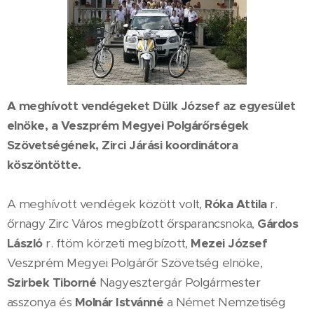
A meghívott vendégeket Dülk József az egyesület
elnöke, a Veszprém Megyei Polgárőrségek
Szövetségének, Zirci Járási koordinátora
köszöntötte.
A meghívott vendégek között volt,
Róka Attila
r.
őrnagy Zirc Város megbízott őrsparancsnoka,
Gárdos
László
r. ftöm körzeti megbízott,
Mezei József
Veszprém Megyei Polgárőr Szövetség elnöke,
Szirbek Tiborné
Nagyesztergár Polgármester
asszonya és
Molnár Istvánné
a Német Nemzetiség