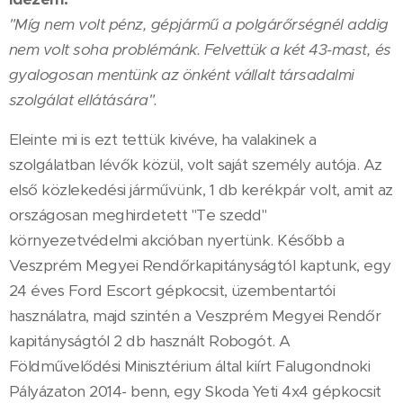
"Míg nem volt pénz, gépjármű a polgárőrségnél addig
nem volt soha problémánk. Felvettük a két 43-mast, és
gyalogosan mentünk az önként vállalt társadalmi
szolgálat ellátására".
Eleinte mi is ezt tettük kivéve, ha valakinek a
szolgálatban lévők közül, volt saját személy autója. Az
első közlekedési járművünk, 1 db kerékpár volt, amit az
országosan meghirdetett "Te szedd"
környezetvédelmi akcióban nyertünk. Később a
Veszprém Megyei Rendőrkapitányságtól kaptunk, egy
24 éves Ford Escort gépkocsit, üzembentartói
használatra, majd szintén a Veszprém Megyei Rendőr
kapitányságtól 2 db használt Robogót. A
Földművelődési Minisztérium által kiírt Falugondnoki
Pályázaton 2014- benn, egy Skoda Yeti 4x4 gépkocsit