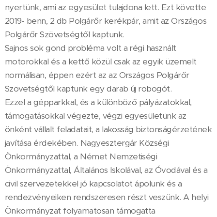
nyertünk, ami az egyesület tulajdona lett. Ezt követte
2019- benn, 2 db Polgárőr kerékpár, amit az Országos
Polgárőr Szövetségtől kaptunk.
Sajnos sok gond probléma volt a régi használt
motorokkal és a kettő közül csak az egyik üzemelt
normálisan, éppen ezért az az Országos Polgárőr
Szövetségtől kaptunk egy darab új robogót.
Ezzel a gépparkkal, és a különböző pályázatokkal,
támogatásokkal végezte, végzi egyesületünk az
önként vállalt feladatait, a lakosság biztonságérzetének
javítása érdekében. Nagyesztergár Községi
Önkormányzattal, a Német Nemzetiségi
Önkormányzattal, Általános Iskolával, az Óvodával és a
civil szervezetekkel jó kapcsolatot ápolunk és a
rendezvényeiken rendszeresen részt veszünk. A helyi
Önkormányzat folyamatosan támogatta