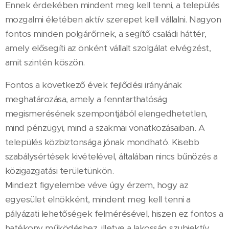
Ennek érdekében mindent meg kell tenni, a település
mozgalmi életében aktív szerepet kell vállalni. Nagyon
fontos minden polgárőrnek, a segítő családi háttér,
amely elősegíti az önként vállalt szolgálat elvégzést,
amit szintén köszön.
Fontos a következő évek fejlődési irányának
meghatározása, amely a fenntarthatóság
megismerésének szempontjából elengedhetetlen,
mind pénzügyi, mind a szakmai vonatkozásaiban. A
település közbiztonsága jónak mondható. Kisebb
szabálysértések kivételével, általában nincs bűnözés a
közigazgatási területünkön.
Mindezt figyelembe véve úgy érzem, hogy az
egyesület elnökként, mindent meg kell tenni a
pályázati lehetőségek felmérésével, hiszen ez fontos a
hatékony működéshez, illetve a lakosság szubjektív