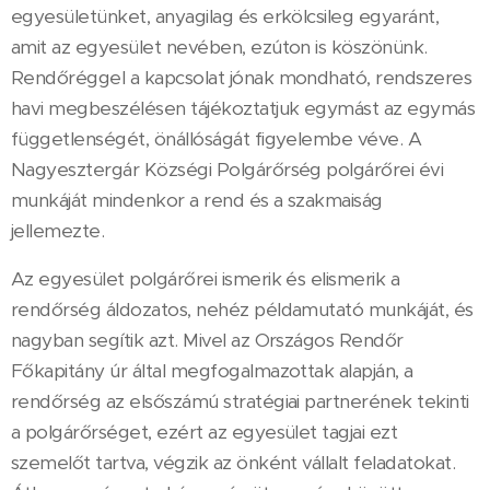
egyesületünket, anyagilag és erkölcsileg egyaránt,
amit az egyesület nevében, ezúton is köszönünk.
Rendőréggel a kapcsolat jónak mondható, rendszeres
havi megbeszélésen tájékoztatjuk egymást az egymás
függetlenségét, önállóságát figyelembe véve. A
Nagyesztergár Községi Polgárőrség polgárőrei évi
munkáját mindenkor a rend és a szakmaiság
jellemezte.
Az egyesület polgárőrei ismerik és elismerik a
rendőrség áldozatos, nehéz példamutató munkáját, és
nagyban segítik azt. Mivel az Országos Rendőr
Főkapitány úr által megfogalmazottak alapján, a
rendőrség az elsőszámú stratégiai partnerének tekinti
a polgárőrséget, ezért az egyesület tagjai ezt
szemelőt tartva, végzik az önként vállalt feladatokat.