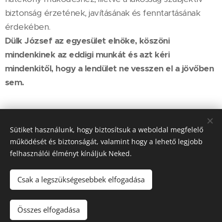
biztonság érzetének, javításának és fenntartásának
érdekében.
Dülk József az egyesület elnöke, köszöni
mindenkinek az eddigi munkát és azt kéri
mindenkitől, hogy a lendület ne vesszen el a jövőben
sem.
Share
Sütiket használunk, hogy biztosítsuk a weboldal megfelelő
működését és biztonságát, valamint hogy a lehető legjobb
felhasználói élményt kínáljuk Neked.
Csak a legszükségesebbek elfogadása
© 2022 Veszprém Megyei Polgárőrségek Szövetsége - Minden jog
fenntartva
Összes elfogadása
Készítette:Nagy Zoltán
Sütik