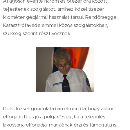
Átlagosan évente három és ötezer óra között
teljesítenek szolgálatot, amihez közel tízezer
kilométer gépjármű használat társul. Rendőrséggel,
Katasztrófavédelemmel közös szolgálatokban,
szükség szerint részt vesznek.
Dülk József gondolataiban elmondta, hogy akkor
elfogadott és jó a polgárőrség, ha a település
lakossága elfogadja, magáénak érzi és támogatja is.