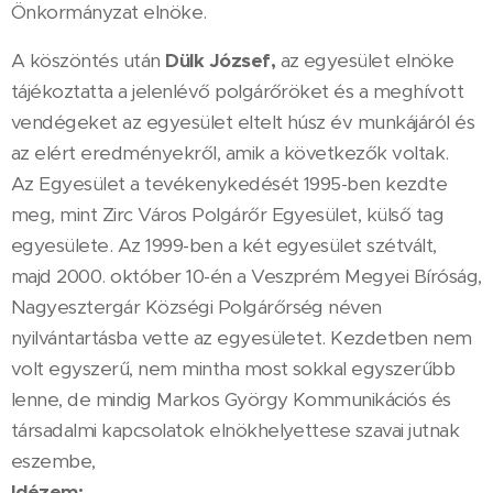
Önkormányzat elnöke.
A köszöntés után
Dülk József,
az egyesület elnöke
tájékoztatta a jelenlévő polgárőröket és a meghívott
vendégeket az egyesület eltelt húsz év munkájáról és
az elért eredményekről, amik a következők voltak.
Az Egyesület a tevékenykedését 1995-ben kezdte
meg, mint Zirc Város Polgárőr Egyesület, külső tag
egyesülete. Az 1999-ben a két egyesület szétvált,
majd 2000. október 10-én a Veszprém Megyei Bíróság,
Nagyesztergár Községi Polgárőrség néven
nyilvántartásba vette az egyesületet. Kezdetben nem
volt egyszerű, nem mintha most sokkal egyszerűbb
lenne, de mindig Markos György Kommunikációs és
társadalmi kapcsolatok elnökhelyettese szavai jutnak
eszembe,
Idézem: