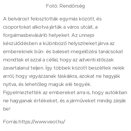
Fotó: Rendőrség
A belvárost felosztották egymás között, és
csoportokat alkotva járták a város utcáit, a
forgalmasbevásárló helyeket. Az ünnepi
készülődésben a különböző helyszíneket járva az
embereknek bűn- és baleset-megelőzési tanácsokat
mondtak el azzal a céllal, hogy az adventi időszak
zavartalanul teljen. Így többek között beszéltek nekik
arról, hogy vigyázzanak táskáikra, azokat ne hagyják
nyitva, és lehetőleg maguk elé tegyék.
Figyelmeztették az embereket arra is, hogy autóikban
ne hagyjanak értékeket, és a járműveket mindig zárják
be!
Forrás:https://www.veol.hu/