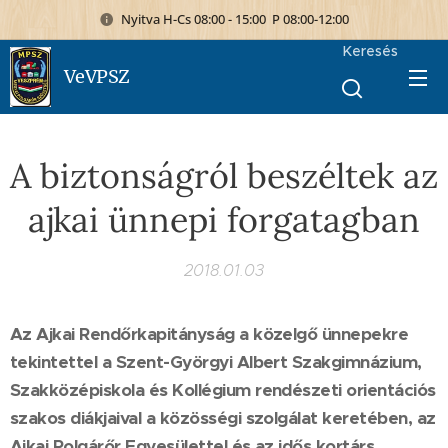
Nyitva H-Cs 08:00 - 15:00 P 08:00-12:00
Keresés
VeVPSZ
A biztonságról beszéltek az
ajkai ünnepi forgatagban
2018.01.03
Az Ajkai Rendőrkapitányság a közelgő ünnepekre
tekintettel a Szent-Györgyi Albert Szakgimnázium,
Szakközépiskola és Kollégium rendészeti orientációs
szakos diákjaival a közösségi szolgálat keretében, az
Ajkai Polgárőr Egyesülettel és az idős kortárs