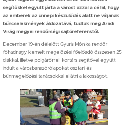
segítőkkel együtt járta a várost azzal a céllal, hogy
az emberek az ünnepi készülődés alatt ne váljanak
bűncselekmények áldozatává, tudtuk meg Aradi
Virág megyei rendőrségi sajtóreferenstől.
December 19-én délelőtt Gyuris Mónika rendőr
főhadnagy kiemelt megelőzési főelőadó összesen 25
diákkal, illetve polgárőrrel, kortárs segítővel együtt
indult a városbanszórólapokat osztani és
bűnmegelőzési tanácsokkal ellátni a lakosságot.