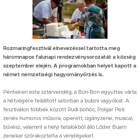
Rozmaringfesztivál elnevezéssel tartotta meg
háromnapos falunapi rendezvénysorozatát a község
szeptember elején. A programokban helyet kapott a
német nemzetiségi hagyományőrzés is.
Pénteken este sztárvendég, a Bon-Bon együttes várta
a hétvégére felállított sátorban a bulizni vágyókat. A
fesztiválon többek között Rudi bohóc, Polgár Peti
zenés-humoros műsora, operett, cigányzene, musical,
bűvész, valamint a helyi fiatalokból álló Lőder Buam
zenekar szórakoztatta a vendégeket.