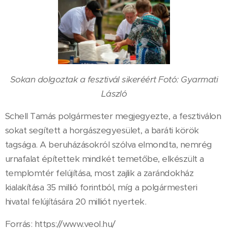
Sokan dolgoztak a fesztivál sikeréért Fotó: Gyarmati
László
Schell Tamás polgármester megjegyezte, a fesztiválon
sokat segített a horgászegyesület, a baráti körök
tagsága. A beruházásokról szólva elmondta, nemrég
urnafalat építettek mindkét temetőbe, elkészült a
templomtér felújítása, most zajlik a zarándokház
kialakítása 35 millió forintból, míg a polgármesteri
hivatal felújítására 20 milliót nyertek.
Forrás: https://www.veol.hu/