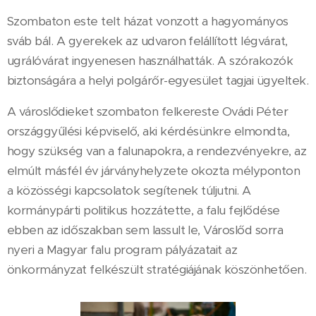
Szombaton este telt házat vonzott a hagyományos
sváb bál. A gyerekek az udvaron felállított légvárat,
ugrálóvárat ingyenesen használhatták. A szórakozók
biztonságára a helyi polgárőr-egyesület tagjai ügyeltek.
A városlődieket szombaton felkereste Ovádi Péter
országgyűlési képviselő, aki kérdésünkre elmondta,
hogy szükség van a falunapokra, a rendezvényekre, az
elmúlt másfél év járványhelyzete okozta mélyponton
a közösségi kapcsolatok segítenek túljutni. A
kormánypárti politikus hozzátette, a falu fejlődése
ebben az időszakban sem lassult le, Városlőd sorra
nyeri a Magyar falu program pályázatait az
önkormányzat felkészült stratégiájának köszönhetően.