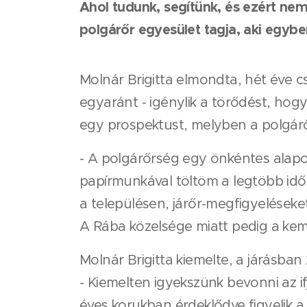
Ahol tudunk, segítünk, és ezért nem
polgárőr egyesület tagja, aki egyben
Molnár Brigitta elmondta, hét éve cs
egyaránt - igénylik a törődést, hogy
egy prospektust, melyben a polgárőrs
- A polgárőrség egy önkéntes alapo
papírmunkával töltöm a legtöbb időt
a településen, járőr-megfigyeléseke
A Rába közelsége miatt pedig a kemen
Molnár Brigitta kiemelte, a járásban
- Kiemelten igyekszünk bevonni az ifj
éves korukban érdeklődve figyelik