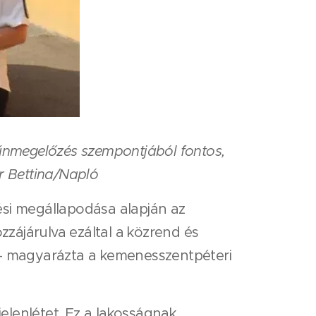
 bűnmegelőzés szempontjából fontos,
ár Bettina/Napló
si megállapodása alapján az
zájárulva ezáltal a közrend és
z - magyarázta a kemenesszentpéteri
elenlétet. Ez a lakosságnak