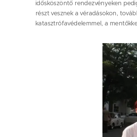
idősköszöntő rendezvényeken pedig 
részt vesznek a véradásokon, továb
katasztrófavédelemmel, a mentőkkel