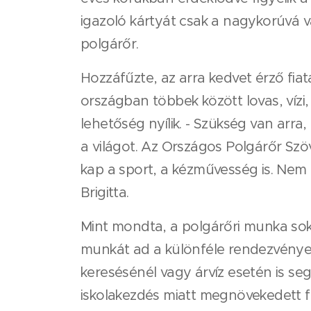
igazoló kártyát csak a nagykorúvá 
polgárőr.
Hozzáfűzte, az arra kedvet érző fiat
országban többek között lovas, vízi,
lehetőség nyílik. - Szükség van arr
a világot. Az Országos Polgárőr Szö
kap a sport, a kézművesség is. Nem
Brigitta.
Mint mondta, a polgárőri munka sokk
munkát ad a különféle rendezvények
keresésénél vagy árvíz esetén is seg
iskolakezdés miatt megnövekedett f