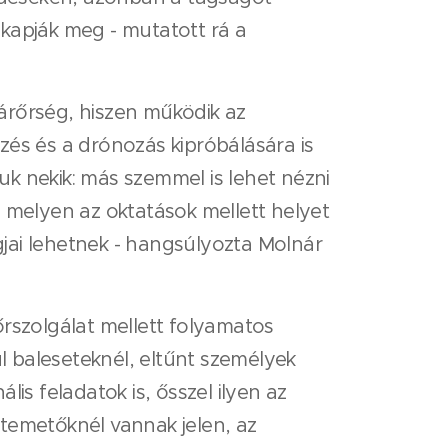
kapják meg - mutatott rá a
gárőrség, hiszen működik az
őzés és a drónozás kipróbálására is
k nekik: más szemmel is lehet nézni
, melyen az oktatások mellett helyet
jai lehetnek - hangsúlyozta Molnár
őrszolgálat mellett folyamatos
 baleseteknél, eltűnt személyek
is feladatok is, ősszel ilyen az
temetőknél vannak jelen, az