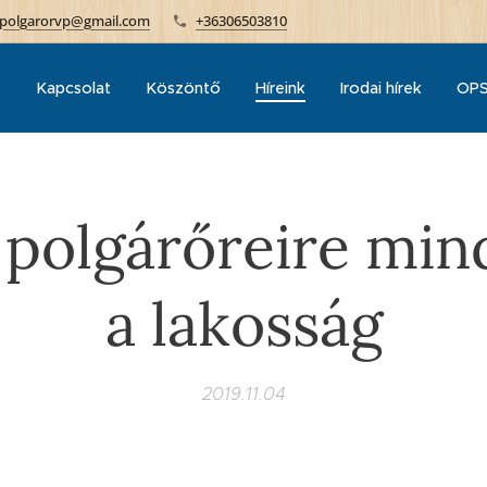
polgarorvp@gmail.com
+36306503810
p
Kapcsolat
Köszöntő
Híreink
Irodai hírek
OPS
s polgárőreire min
a lakosság
2019.11.04