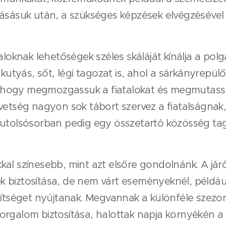
vásásuk után, a szükséges képzések elvégzésével 
aloknak lehetőségek széles skáláját kínálja a pol
 kutyás, sőt, légi tagozat is, ahol a sárkányrepül
a, hogy megmozgassuk a fiatalokat és megmutassu
vetség nagyon sok tábort szervez a fiatalságnak
 utolsósorban pedig egy összetartó közösség tag
al színesebb, mint azt elsőre gondolnánk. A jár
 biztosítása, de nem várt eseményeknél, például
ítséget nyújtanak. Megvannak a különféle szezo­nál
orgalom biztosítása, halottak napja környékén a 