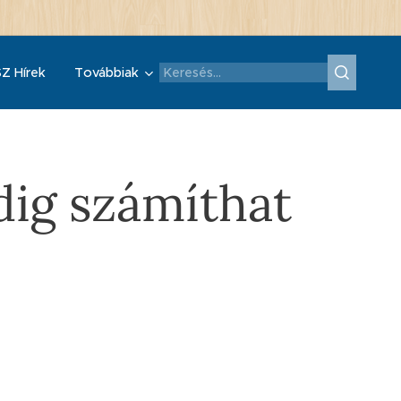
Z Hírek
Továbbiak
dig számíthat