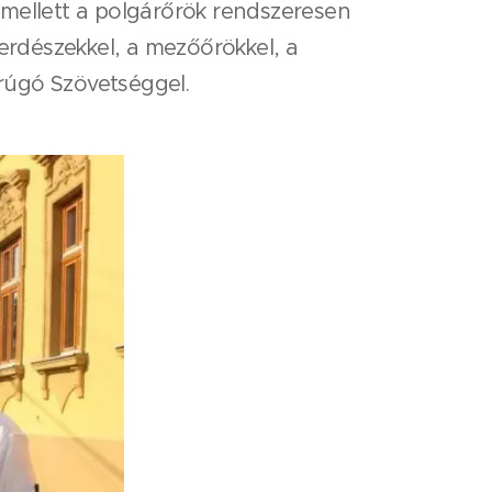
Emellett a polgárőrök rendszeresen
rdészekkel, a mezőőrökkel, a
rúgó Szövetséggel.