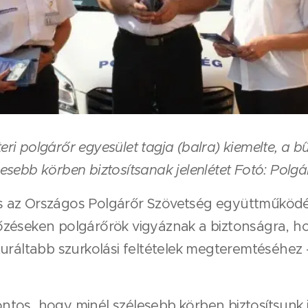
eri polgárőr egyesület tagja (balra) kiemelte, a
esebb körben biztosítsanak jelenlétet Fotó: Polg
 az Országos Polgárőr Szövetség együttműködé
zéseken polgárőrök vigyáznak a biztonságra, hoz
turáltabb szurkolási feltételek megteremtéséhe
tos, hogy minél szélesebb körben biztosítsunk j