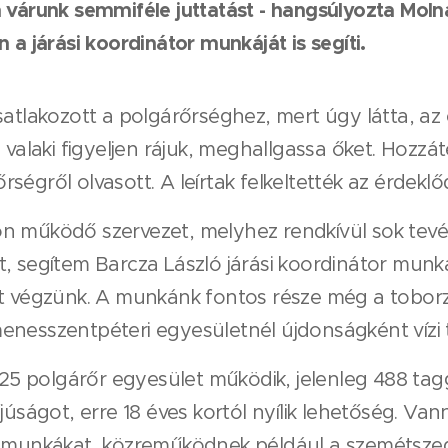
 várunk semmiféle juttatást - hangsúlyozta Moln
 a járási koordinátor munkáját is segíti.
atlakozott a polgárőrséghez, mert úgy látta, az 
 valaki figyeljen rájuk, meghallgassa őket. Hozzá
égről olvasott. A leírtak felkeltették az érdeklőd
n működő szervezet, melyhez rendkívül sok tevék
, segítem Barcza László járási koordinátor munkáj
t végzünk. A munkánk fontos része még a toborzás
esszentpéteri egyesületnél újdonságként vízi tago
 25 polgárőr egyesület működik, jelenleg 488 tagga
úságot, erre 18 éves kortól nyílik lehetőség. Vann
 a munkákat, közreműködnek például a szemétsz