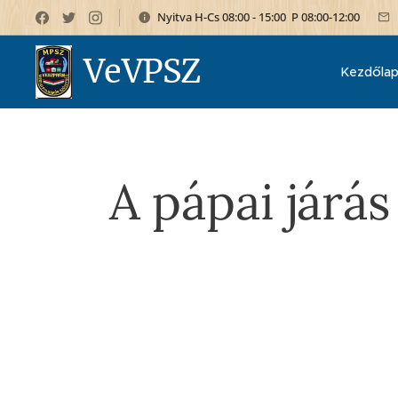
Nyitva H-Cs 08:00 - 15:00 P 08:00-12:00
VeVPSZ
Kezdőla
A pápai járá