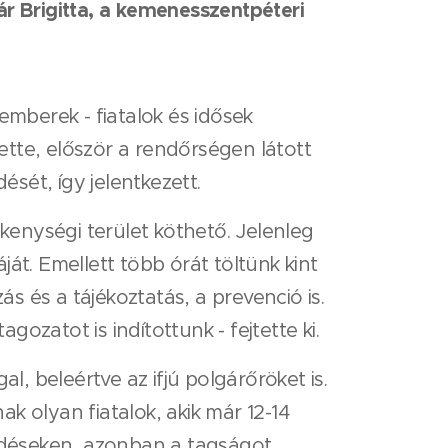
ár Brigitta, a kemenesszentpéteri
emberek - fiatalok és idősek
tette, először a rendőrségen látott
ését, így jelentkezett.
enységi terület köthető. Jelenleg
át. Emellett több órát töltünk kint
 és a tájékoztatás, a prevenció is.
zatot is indítottunk - fejtette ki.
l, beleértve az ifjú polgárőröket is.
ak olyan fiatalok, akik már 12-14
edéseken, azonban a tagságot