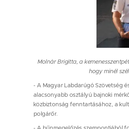
Molnár Brigitta, a kemenesszentpét
hogy minél szél
- A Magyar Labdarúgó Szövetség és
alacsonyabb osztályú bajnoki mérkő
közbiztonság fenntartásához, a kul
polgárőr.
- A bűnmegelőzés szempontjából fon