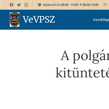
Nyitva H-Cs 08:00 - 15:00 P 08:00-12:00
VeVPSZ
Kezdőla
A polgá
kitüntet