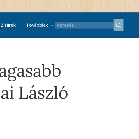
Z Hírek
Továbbiak
magasabb
ai László