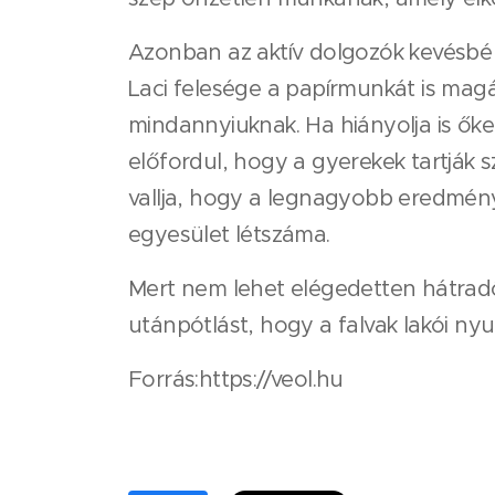
Azonban az aktív dolgozók kevésbé m
Laci felesége a papírmunkát is magá
mindannyiuknak. Ha hiányolja is őket
előfordul, hogy a gyerekek tartják 
vallja, hogy a legnagyobb eredmén
egyesület létszáma.
Mert nem lehet elégedetten hátradől
utánpótlást, hogy a falvak lakói ny
Forrás:https://veol.hu