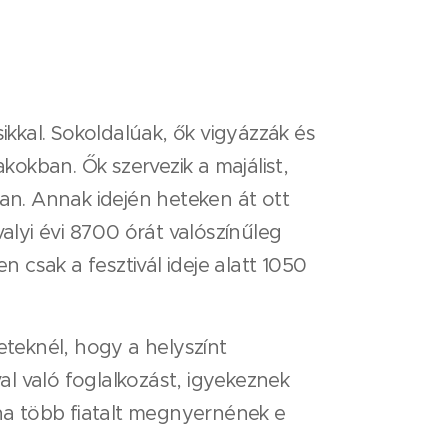
kkal. Sokoldalúak, ők vigyázzák és
kokban. Ők szervezik a majálist,
uban. Annak idején heteken át ott
avalyi évi 8700 órát valószínűleg
n csak a fesztivál ideje alatt 1050
eteknél, hogy a helyszínt
al való foglalkozást, igyekeznek
ha több fiatalt megnyernének e