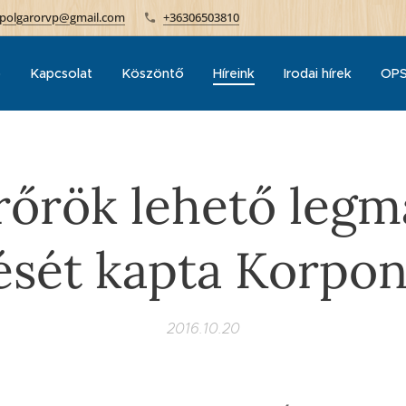
polgarorvp@gmail.com
+36306503810
p
Kapcsolat
Köszöntő
Híreink
Irodai hírek
OPS
rőrök lehető leg
ését kapta Korpon
2016.10.20