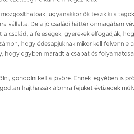
ozgósíthatóak, ugyanakkor ők teszik ki a tagok 
ra vállalta. De a jó családi háttér önmagában vé
 a család, a feleségek, gyerekek elfogadják, hogy
számon, hogy édesapjuknak mikor kell felvennie 
y, hogy egyben maradt a csapat és folyamatosan
ni, gondolni kell a jövőre. Ennek jegyében is pró
ugodtan hajthassák álomra fejüket évtizedek múlva