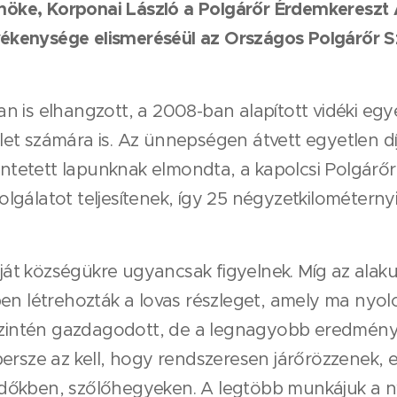
elnöke, Korponai László a Polgárőr Érdemkereszt
ékenysége elismeréséül az Országos Polgárőr 
n is elhangzott, a 2008-ban alapított vidéki eg
et számára is. Az ünnepségen átvett egyetlen dí
üntetett lapunknak elmondta, a kapolcsi Polgárőr 
gálatot teljesítenek, így 25 négyzetkilométernyi
saját községükre ugyancsak figyelnek. Míg az alak
en létrehozták a lovas részleget, amely ma nyolc
szintén gazdagodott, de a legnagyobb eredményne
ersze az kell, hogy rendszeresen járőrözzenek, 
erdőkben, szőlőhegyeken. A legtöbb munkájuk a nyá