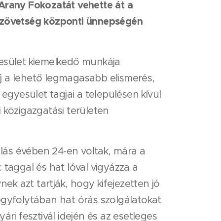
 Arany Fokozatát vehette át a
Szövetség központi ünnepségén
yesület kiemelkedő munkája
j a lehető legmagasabb elismerés,
egyesület tagjai a településen kívül
 közigazgatási területen
ulás évében 24-en voltak, mára a
 taggal és hat lóval vigyázza a
k azt tartják, hogy kifejezetten jó
egyfolytában hat órás szolgálatokat
ri fesztivál idején és az esetleges