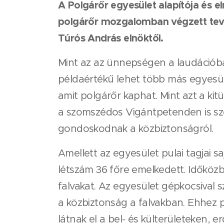
A Polgárőr egyesület alapítója és 
polgárőr mozgalomban végzett tev
Túrós András elnöktől.
Mint az az ünnepségen a laudációba
példaértékű lehet több más egyesül
amit polgárőr kaphat. Mint azt a kit
a szomszédos Vigántpetenden is szol
gondoskodnak a közbiztonságról.
Amellett az egyesület pulai tagjai 
létszám 36 főre emelkedett. Időközb
falvakat. Az egyesület gépkocsival 
a közbiztonság a falvakban. Ehhez p
látnak el a bel- és külterületeken, 