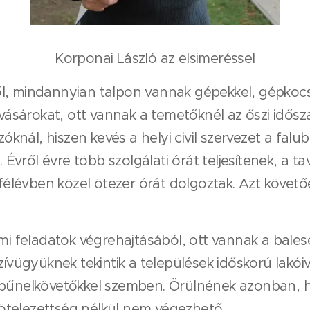
Korponai László az elsimeréssel
l, mindannyian talpon vannak gépekkel, gépkocsi
 vásárokat, ott vannak a temetőknél az őszi idősza
zóknál, hiszen kevés a helyi civil szervezet a fal
. Évről évre több szolgálati órát teljesítenek, a t
 félévben közel ötezer órát dolgoztak. Azt követőe
lmi feladatok végrehajtásából, ott vannak a bales
zívügyüknek tekintik a települések időskorú lakóiv
a bűnelkövetőkkel szemben. Örülnének azonban, 
ötelezettség nélkül nem végezhető.