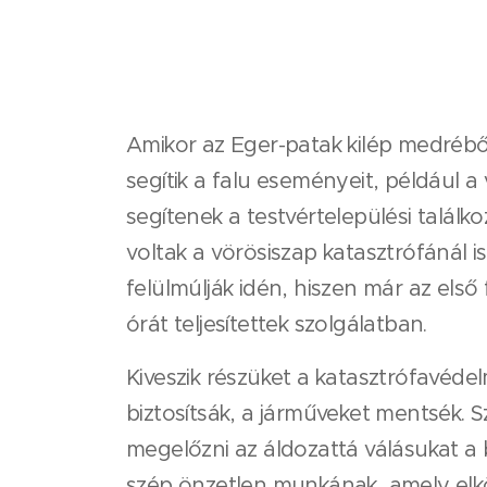
Amikor az Eger-patak kilép medrébő
segítik a falu eseményeit, például a
segítenek a testvértelepülési találko
voltak a vörösiszap katasztrófánál is
felülmúlják idén, hiszen már az első
órát teljesítettek szolgálatban.
Kiveszik részüket a katasztrófavéde
biztosítsák, a járműveket mentsék. S
megelőzni az áldozattá válásukat 
szép önzetlen munkának, amely elk