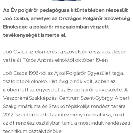
Az Év polgárőr pedagógusa kitüntetésben részesült
Joó Csaba, amellyel az Országos Polgárőr Szövetség
Elnöksége a polgárőr mozgalomban végzett
tevékenységét ismerte el.
Joó Csaba az elismerést a szövetség országos ülésén
vette át Túrós András elnöktől október 19-én.
Joó Csaba 1996-tól az Ajkai Polgárőr Egyesület tagja,
tiszteletbeli elnöke. Hat évig elnök volt, abban az
időben lett az egyesület az Év polgárőr egyesülete. A
Veszprémi Szakképzési Centrum Szent-Györgyi Albert
Szakgimnáziuma és Szakközépiskolája rendész tanára
2012. szeptembertől az intézmény munkatársa, mind
az öt rendész osztályban tanít, a most indult rendészeti
technikum osztályfőnöke.