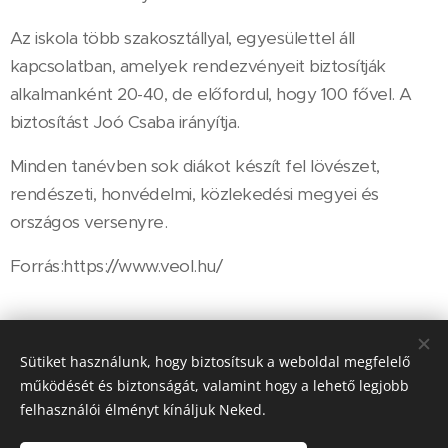
Az iskola több szakosztállyal, egyesülettel áll
kapcsolatban, amelyek rendezvényeit biztosítják
alkalmanként 20-40, de előfordul, hogy 100 fővel. A
biztosítást Joó Csaba irányítja.
Minden tanévben sok diákot készít fel lövészet,
rendészeti, honvédelmi, közlekedési megyei és
országos versenyre.
Forrás:https://www.veol.hu/
Share
Sütiket használunk, hogy biztosítsuk a weboldal megfelelő
működését és biztonságát, valamint hogy a lehető legjobb
felhasználói élményt kínáljuk Neked.