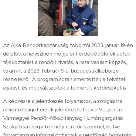
Az Ajkai Rendőrkapitányság toborzói 2023. január 19-én
délelőtt a helyszínen megjelent érdeklődőknek adtak
tájékoztatást a rendőri hivatás, a határvadász-képzés,
valamint a 2023. február 9-ei budapesti állásbörze
részleteiről. A program során ismertették a felvételi
eljárást, és megválaszolták a felmerült kérdéseket is.
A képzésre a jelentkezés folyamatos, a szolgálatra
elhivatottságot érzők jelentkezhetnek a Veszprém
Vármegyei Rendőr-főkapitányság Humánigazgatási
Szolgálatán, vagy bármely rendőri szervnél, illetve
folyamatosan informálódhatnak a rendőrség honlapján