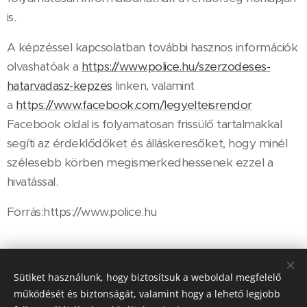
is.
A képzéssel kapcsolatban további hasznos információk
olvashatóak a
https://www.police.hu/szerzodeses-
hatarvadasz-kepzes
linken, valamint
a
https://www.facebook.com/legyelteisrendor
Facebook oldal is folyamatosan frissülő tartalmakkal
segíti az érdeklődőket és álláskeresőket, hogy minél
szélesebb körben megismerkedhessenek ezzel a
hivatással.
Forrás:https://www.police.hu
Share
Sütiket használunk, hogy biztosítsuk a weboldal megfelelő
működését és biztonságát, valamint hogy a lehető legjobb