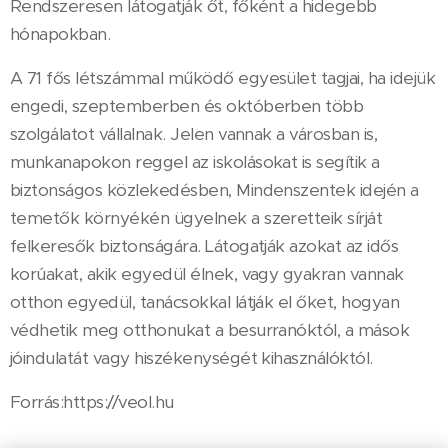
Rendszeresen látogatják őt, főként a hidegebb
hónapokban.
A 71 fős létszámmal működő egyesület tagjai, ha idejük
engedi, szeptemberben és októberben több
szolgálatot vállalnak. Jelen vannak a városban is,
munkanapokon reggel az iskolásokat is segítik a
biztonságos közlekedésben, Mindenszentek idején a
temetők környékén ügyelnek a szeretteik sírját
felkeresők biztonságára. Látogatják azokat az idős
korúakat, akik egyedül élnek, vagy gyakran vannak
otthon egyedül, tanácsokkal látják el őket, hogyan
védhetik meg otthonukat a besurranóktól, a mások
jóindulatát vagy hiszékenységét kihasználóktól.
Forrás:https://veol.hu