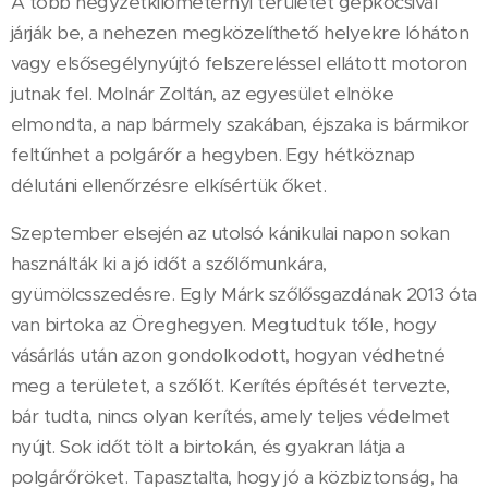
A több négyzetkilométernyi területet gépkocsival
járják be, a nehezen megközelíthető helyekre lóháton
vagy elsősegélynyújtó felszereléssel ellátott motoron
jutnak fel. Molnár Zoltán, az egyesület elnöke
elmondta, a nap bármely szakában, éjszaka is bármikor
feltűnhet a polgárőr a hegyben. Egy hétköznap
délutáni ellenőrzésre elkísértük őket.
Szeptember elsején az utolsó kánikulai napon sokan
használták ki a jó időt a szőlőmunkára,
gyümölcsszedésre. Egly Márk szőlősgazdának 2013 óta
van birtoka az Öreghegyen. Megtudtuk tőle, hogy
vásárlás után azon gondolkodott, hogyan védhetné
meg a területet, a szőlőt. Kerítés építését tervezte,
bár tudta, nincs olyan kerítés, amely teljes védelmet
nyújt. Sok időt tölt a birtokán, és gyakran látja a
polgárőröket. Tapasztalta, hogy jó a közbiztonság, ha