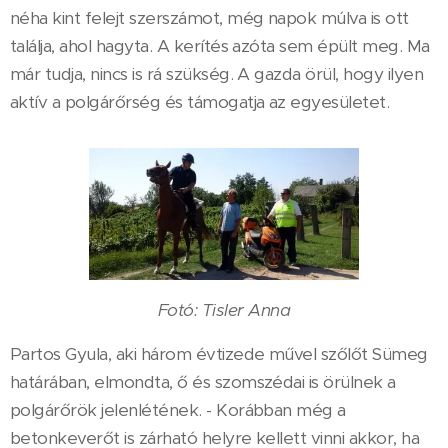
néha kint felejt szerszámot, még napok múlva is ott
találja, ahol hagyta. A kerítés azóta sem épült meg. Ma
már tudja, nincs is rá szükség. A gazda örül, hogy ilyen
aktív a polgárőrség és támogatja az egyesületet.
Fotó: Tisler Anna
Partos Gyula, aki három évtizede művel szőlőt Sümeg
határában, elmondta, ő és szomszédai is örülnek a
polgárőrök jelenlétének. - Korábban még a
betonkeverőt is zárható helyre kellett vinni akkor, ha