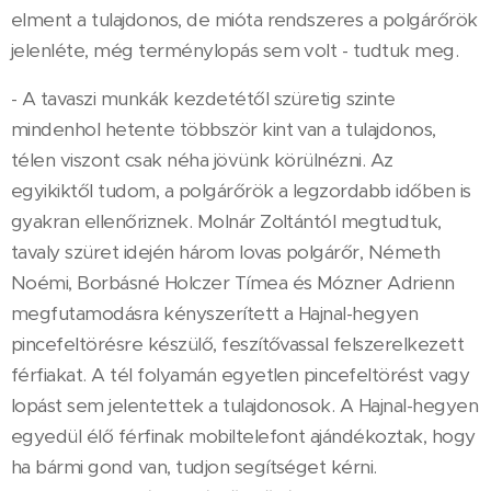
elment a tulajdonos, de mióta rendszeres a polgárőrök
jelenléte, még terménylopás sem volt - tudtuk meg.
- A tavaszi munkák kezdetétől szüretig szinte
mindenhol hetente többször kint van a tulajdonos,
télen viszont csak néha jövünk körülnézni. Az
egyikiktől tudom, a polgárőrök a legzordabb időben is
gyakran ellenőriznek. Molnár Zoltántól megtudtuk,
tavaly szüret idején három lovas polgárőr, Németh
Noémi, Borbásné Holczer Tímea és Mózner Adrienn
megfutamodásra kényszerített a Hajnal-hegyen
pincefeltörésre készülő, feszítővassal felszerelkezett
férfiakat. A tél folyamán egyetlen pincefeltörést vagy
lopást sem jelentettek a tulajdonosok. A Hajnal-hegyen
egyedül élő férfinak mobiltelefont ajándékoztak, hogy
ha bármi gond van, tudjon segítséget kérni.