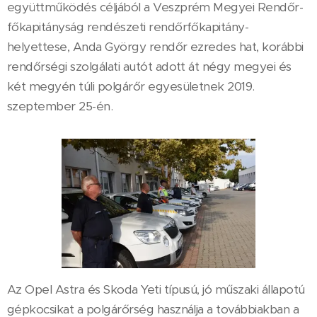
együttműködés céljából a Veszprém Megyei Rendőr-
főkapitányság rendészeti rendőrfőkapitány-
helyettese, Anda György rendőr ezredes hat, korábbi
rendőrségi szolgálati autót adott át négy megyei és
két megyén túli polgárőr egyesületnek 2019.
szeptember 25-én.
Az Opel Astra és Skoda Yeti típusú, jó műszaki állapotú
gépkocsikat a polgárőrség használja a továbbiakban a