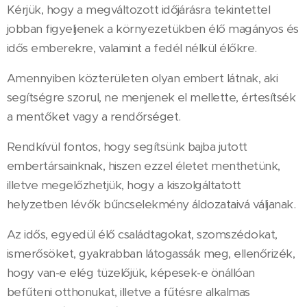
Kérjük, hogy a megváltozott időjárásra tekintettel
jobban figyeljenek a környezetükben élő magányos és
idős emberekre, valamint a fedél nélkül élőkre.
Amennyiben közterületen olyan embert látnak, aki
segítségre szorul, ne menjenek el mellette, értesítsék
a mentőket vagy a rendőrséget.
Rendkívül fontos, hogy segítsünk bajba jutott
embertársainknak, hiszen ezzel életet menthetünk,
illetve megelőzhetjük, hogy a kiszolgáltatott
helyzetben lévők bűncselekmény áldozataivá váljanak.
Az idős, egyedül élő családtagokat, szomszédokat,
ismerősöket, gyakrabban látogassák meg, ellenőrizék,
hogy van-e elég tüzelőjük, képesek-e önállóan
befűteni otthonukat, illetve a fűtésre alkalmas