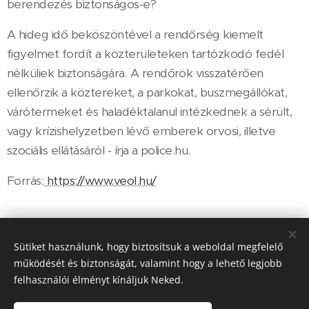
berendezés biztonságos-e?
A hideg idő beköszöntével a rendőrség kiemelt
figyelmet fordít a közterületeken tartózkodó fedél
nélküliek biztonságára. A rendőrök visszatérően
ellenőrzik a köztereket, a parkokat, buszmegállókat,
várótermeket és haladéktalanul intézkednek a sérült,
vagy krízishelyzetben lévő emberek orvosi, illetve
szociális ellátásáról - írja a police.hu.
Forrás:
https://www.veol.hu/
Share
Sütiket használunk, hogy biztosítsuk a weboldal megfelelő
működését és biztonságát, valamint hogy a lehető legjobb
felhasználói élményt kínáljuk Neked.