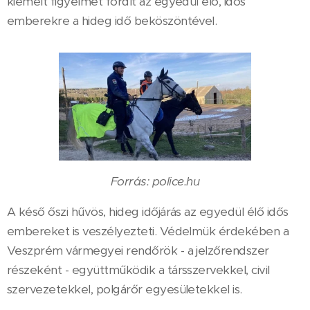
kiemelt figyelmet fordít az egyedül élő, idős
emberekre a hideg idő beköszöntével.
Forrás: police.hu
A késő őszi hűvös, hideg időjárás az egyedül élő idős
embereket is veszélyezteti. Védelmük érdekében a
Veszprém vármegyei rendőrök - a jelzőrendszer
részeként - együttműködik a társszervekkel, civil
szervezetekkel, polgárőr egyesületekkel is.