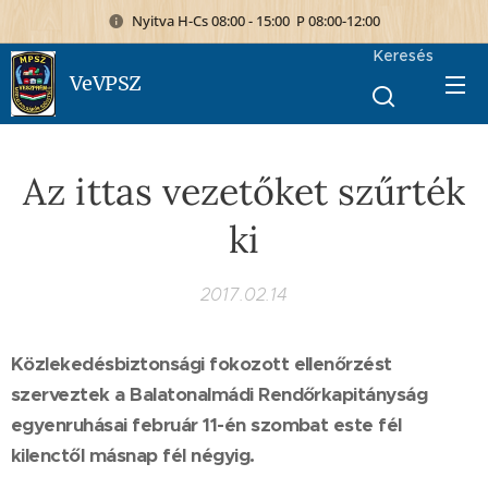
Nyitva H-Cs 08:00 - 15:00 P 08:00-12:00
Keresés
VeVPSZ
Az ittas vezetőket szűrték
ki
2017.02.14
Közlekedésbiztonsági fokozott ellenőrzést
szerveztek a Balatonalmádi Rendőrkapitányság
egyenruhásai február 11-én szombat este fél
kilenctől másnap fél négyig.