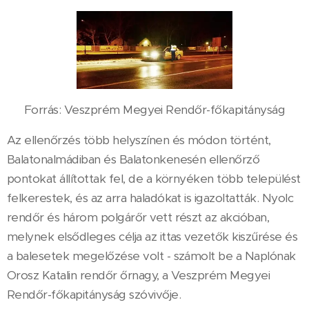
Forrás: Veszprém Megyei Rendőr-főkapitányság
Az ellenőrzés több helyszínen és módon történt,
Balatonalmádiban és Balatonkenesén ellenőrző
pontokat állítottak fel, de a környéken több települést
felkerestek, és az arra haladókat is igazoltatták. Nyolc
rendőr és három polgárőr vett részt az akcióban,
melynek elsődleges célja az ittas vezetők kiszűrése és
a balesetek megelőzése volt - számolt be a Naplónak
Orosz Katalin rendőr őrnagy, a Veszprém Megyei
Rendőr-főkapitányság szóvivője.