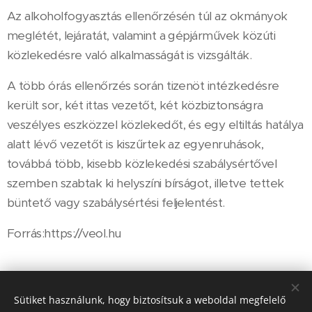
Az alkoholfogyasztás ellenőrzésén túl az okmányok
meglétét, lejáratát, valamint a gépjárművek közúti
közlekedésre való alkalmasságát is vizsgálták.
A több órás ellenőrzés során tizenöt intézkedésre
került sor, két ittas vezetőt, két közbiztonságra
veszélyes eszközzel közlekedőt, és egy eltiltás hatálya
alatt lévő vezetőt is kiszűrtek az egyenruhások,
továbbá több, kisebb közlekedési szabálysértővel
szemben szabtak ki helyszíni bírságot, illetve tettek
büntető vagy szabálysértési feljelentést.
Forrás:https://veol.hu
Share
Sütiket használunk, hogy biztosítsuk a weboldal megfelelő