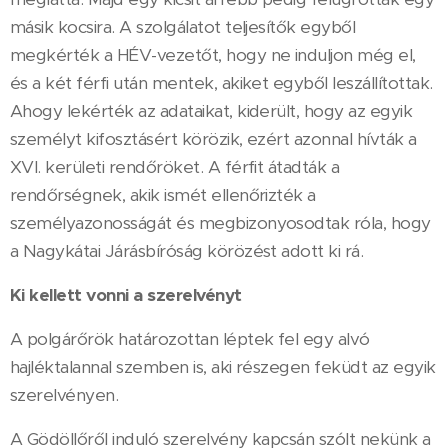
másik kocsira. A szolgálatot teljesítők egyből
megkérték a HÉV-vezetőt, hogy ne induljon még el,
és a két férfi után mentek, akiket egyből leszállítottak.
Ahogy lekérték az adataikat, kiderült, hogy az egyik
személyt kifosztásért körözik, ezért azonnal hívták a
XVI. kerületi rendőröket. A férfit átadták a
rendőrségnek, akik ismét ellenőrizték a
személyazonosságát és megbizonyosodtak róla, hogy
a Nagykátai Járásbíróság körözést adott ki rá.
Ki kellett vonni a szerelvényt
A polgárőrök határozottan léptek fel egy alvó
hajléktalannal szemben is, aki részegen feküdt az egyik
szerelvényen.
A Gödöllőről induló szerelvény kapcsán szólt nekünk a