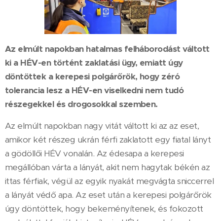
Az elmúlt napokban hatalmas felháborodást váltott
ki a HÉV-en történt zaklatási ügy, emiatt úgy
döntöttek a kerepesi polgárőrök, hogy zéró
tolerancia lesz a HÉV-en viselkedni nem tudó
részegekkel és drogosokkal szemben.
Az elmúlt napokban nagy vitát váltott ki az az eset,
amikor két részeg ukrán férfi zaklatott egy fiatal lányt
a gödöllői HÉV vonalán. Az édesapa a kerepesi
megállóban várta a lányát, akit nem hagytak békén az
ittas férfiak, végül az egyik nyakát megvágta sniccerrel
a lányát védő apa. Az eset után a kerepesi polgárőrök
úgy döntöttek, hogy bekeményítenek, és fokozott