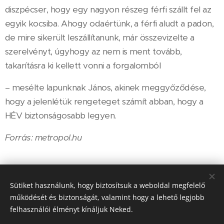
diszpécser, hogy egy nagyon részeg férfi szállt fel az
egyik kocsiba. Ahogy odaértünk, a férfi aludt a padon,
de mire sikerült leszállítanunk, már összevizelte a
szerelvényt, úgyhogy az nem is ment tovább,
takarításra ki kellett vonni a forgalomból
– mesélte lapunknak János, akinek meggyőződése,
hogy a jelenlétük rengeteget számít abban, hogy a
HÉV biztonságosabb legyen.
Forrás: metropol.hu
Share
Sütiket használunk, hogy biztosítsuk a weboldal megfelelő
működését és biztonságát, valamint hogy a lehető legjobb
felhasználói élményt kínáljuk Neked.