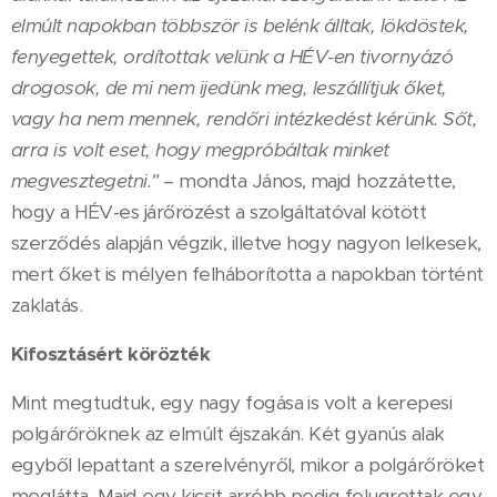
elmúlt napokban többször is belénk álltak, lökdöstek,
fenyegettek, ordítottak velünk a HÉV-en tivornyázó
drogosok, de mi nem ijedünk meg, leszállítjuk őket,
vagy ha nem mennek, rendőri intézkedést kérünk. Sőt,
arra is volt eset, hogy megpróbáltak minket
megvesztegetni."
– mondta János, majd hozzátette,
hogy a HÉV-es járőrözést a szolgáltatóval kötött
szerződés alapján végzik, illetve hogy nagyon lelkesek,
mert őket is mélyen felháborította a napokban történt
zaklatás.
Kifosztásért körözték
Mint megtudtuk, egy nagy fogása is volt a kerepesi
polgárőröknek az elmúlt éjszakán. Két gyanús alak
egyből lepattant a szerelvényről, mikor a polgárőröket
meglátta. Majd egy kicsit arrébb pedig felugrottak egy