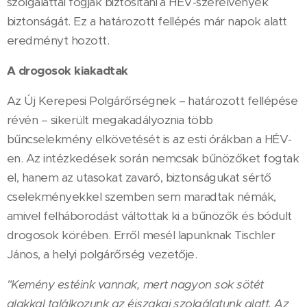
szolgálattal fogják biztosítani a HÉV-szerelvények
biztonságát. Ez a határozott fellépés már napok alatt
eredményt hozott.
A drogosok kiakadtak
Az Új Kerepesi Polgárőrségnek – határozott fellépése
révén – sikerült megakadályoznia több
bűncselekmény elkövetését is az esti órákban a HÉV-
en. Az intézkedések során nemcsak bűnözőket fogtak
el, hanem az utasokat zavaró, biztonságukat sértő
cselekményekkel szemben sem maradtak némák,
amivel felháborodást váltottak ki a bűnözők és bódult
drogosok körében. Erről mesél lapunknak Tischler
János, a helyi polgárőrség vezetője.
"Kemény estéink vannak, mert nagyon sok sötét
alakkal találkozunk az éjszakai szolgálatunk alatt. Az