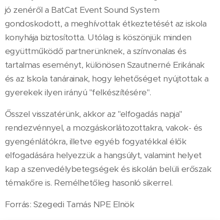
jó zenéről a BatCat Event Sound System
gondoskodott, a meghívottak étkeztetését az iskola
konyhája biztosította. Utólag is köszönjük minden
együttműködő partnerünknek, a színvonalas és
tartalmas eseményt, különösen Szautnerné Erikának
és az Iskola tanárainak, hogy lehetőséget nyújtottak a
gyerekek ilyen irányú "felkészítésére".
Ősszel visszatérünk, akkor az "elfogadás napja"
rendezvénnyel, a mozgáskorlátozottakra, vakok- és
gyengénlátókra, illetve egyéb fogyatékkal élők
elfogadására helyezzük a hangsúlyt, valamint helyet
kap a szenvedélybetegségek és iskolán belüli erőszak
témakőre is. Remélhetőleg hasonló sikerrel.
Forrás: Szegedi Tamás NPE Elnök