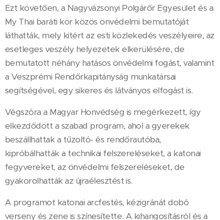
Ezt követően, a Nagyvázsonyi Polgárőr Egyesület és a
My Thai baráti kör közös önvédelmi bemutatóját
láthatták, mely kitért az esti közlekedés veszélyeire, az
esetleges veszély helyezetek elkerülésére, de
bemutatott néhány hatásos önvédelmi fogást, valamint
a Veszprémi Rendőrkapitányság munkatársai
segítségével, egy sikeres és látványos elfogást is.
Végszóra a Magyar Honvédség is megérkezett, így
elkezdődött a szabad program, ahol a gyerekek
beszállhattak a tűzoltó- és rendőrautóba,
kipróbálhatták a technikai felszereléseket, a katonai
fegyvereket, az önvédelmi felszereléseket, de
gyakorolhatták az újraélesztést is.
A programot katonai arcfestés, kézigránát dobó
verseny és zene is színesítette. A kihangosításról és a