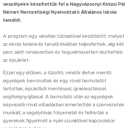
veszélyeire készítettük fel a Nagyvázsonyi Kinizsi Pál
Német Nemzetiségi Nyelvoktató Általános Iskola
tanulóit.
A program egy váratlan tűzriadóval kezdődött, melyet
az iskola tanárai és tanulói kiválóan teljesítettek, alig két
perc alatt rendezetten és fegyelmezetten kiürítették
az épületet.
Ezzel egy időben, a tűzoltó, rendőr illetve mentő
egységek bevonultak és egy rövid bemutatót
tartottak, épületből mentéssel, újraélesztéssel,
segítségnyújtással. A bemutató után az egységek
képviselői rövid előadásban ismertették a szervezetek
munkáit, a segélyhívás folyamatát és felhívták a
gyerekek figyelmét a nyári szünidővel kapcsolatos