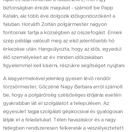
biztonságban érezik magukat - számolt be Papp
Katalin, aki több éve dolgozik idősgondozóként a
faluban. Horváth Zoltán polgármester nagyon
fontosnak tartja a községben az összefogást. Ennek
szép példája valósult meg az első jelentősebb hó
érkezése után. Hangsúlyozta, hogy az idős, egyedül
élő személyeket az év minden időszakában
figyelemmel kell kísérni, részükre segítséget nyújtani.
A kisgyermekével jelenleg gyesen lévő rendőr
törzsőrmester, Gőczéné Nagy Barbara arról számolt
be, hogy a polgárőrség szélsőséges időjárás esetén
gyakrabban lát el szolgálatot a településen. Az
egyesület tagjai szolgálati gépkocsival és gyalogosan
látják el a feladatukat. Télen havazáskor és a nagy
hidegben rendszeresen felkeresik a veszélyeztetett