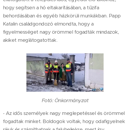
hogy segítsen a hó eltakarításában, a tűzifa
behordásában és egyéb házkörüli munkákban. Papp
Katalin családgondozó elmondta, hogy a
figyelmességet nagy örömmel fogadták mindazok,
akiket meglátogatottak.
Fotó: Önkormányzat
- Az idős személyek nagy meglepetéssel és örömmel
fogadtak minket. Boldogok voltak, hogy odafigyelnek
rájuk és számíthatnak a falubeliekre, mert így