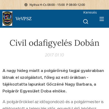
Nyitva H-Cs 08:00 - 15:00 P 08:00-12:00
Keresés
VeVPSZ
Civil odafigyelés Dobán
2017.01.10
A nagy hideg miatt a polgárőrség tagjai gyakrabban
látnak el szolgálatot, főleg az esti órákban -
tájékoztatta lapunkat Gőczéné Nagy Barbara, a
Polgárőr Egyesület Doba elnöke.
A polgárőrökkel az idősgondozó és a polgármester is
ellátogatott a település idős, egyedül élő lakóihoz,