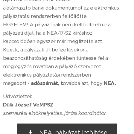
alátámasztó banki dokumentumot az elektronikus
pályáztatási rendszerben feltöltötte.
FIGYELEM! A pályázónak nem kell befizetnie a
pályázati díjat, ha a NEA-17-SZ kiíráshoz
kapcsolódóan egyszer már megfizette azt.
Kérjük, a pályázati díj befizetésekor a
beazonosíthatóság érdekében tüntesse fel a
megjegyzés rovatban a pályázó szervezet -
elektronikus pályáztatási rendszerben
megadott -
adószámát, t
ovábbá azt, hogy
NEA.
Üdvözlettel:
Dülk József
VeMPSZ
szervezési elnökhelyettes
.
járási koordinátor
NEA. pályázat letöltése