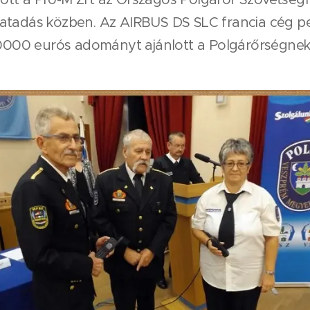
atadás közben. Az AIRBUS DS SLC francia cég pe
140000 eurós adományt ajánlott a Polgárőrségnek