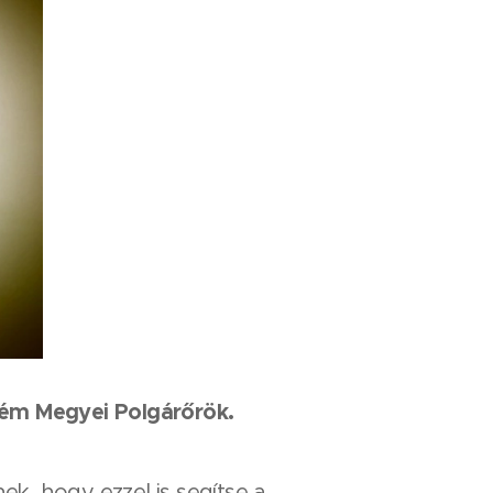
rém Megyei Polgárőrök.
k, hogy ezzel is segítse a