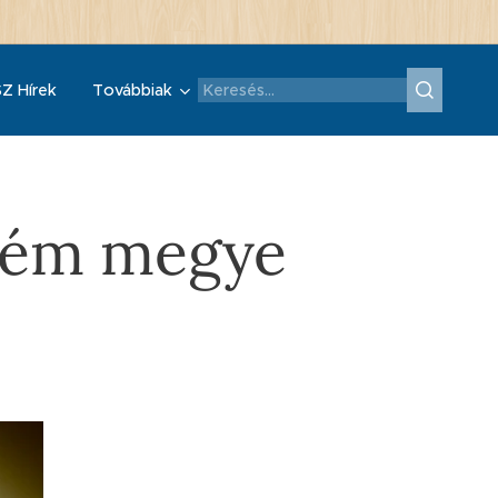
Z Hírek
Továbbiak
prém megye