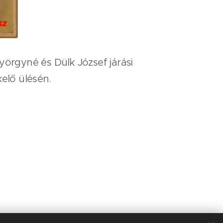
örgyné és Dülk József járási
elő ülésén.