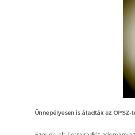
Ünnepélyesen is átadták az OPSZ-t
Ezer darab Tetra rádiót adományozo