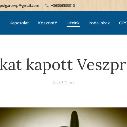
polgarorvp@gmail.com
+36306503810
p
Kapcsolat
Köszöntő
Híreink
Irodai hírek
OPS
kat kapott Vesz
2019.11.30