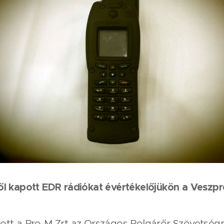
ől kapott EDR rádiókat évértékelőjükön a Veszp
tt a Pro-M Zrt az Országos Polgárőr Szövetségne