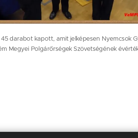
45 darabot kapott, amit jelképesen Nyemcsok Gy
rém Megyei Polgárőrségek Szövetségének évérték