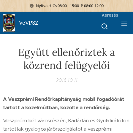
Nyitva H-Cs 08:00 - 15:00 P 08:00-12:00
Keresés
VeVPSZ
Együtt ellenőriztek a
közrend felügyelői
2016.10.11
A Veszprémi Rendőrkapitányság mobil fogadóórát
tartott a közelmúltban, közölte a rendőrség.
Veszprém két városrészén, Kádártán és Gyulafirátóton
tartottak gyalogos járőrszolgálatot a veszprémi