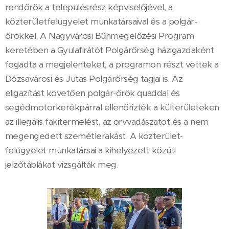
rendőrök a településrész képviselőjével, a
közterületfelügyelet munkatársaival és a polgár-
őrökkel. A Nagyvárosi Bűnmegelőzési Program
keretében a Gyulafirátót Polgárőrség házigazdaként
fogadta a megjelenteket, a programon részt vettek a
Dózsavárosi és Jutas Polgárőrség tagjai is. Az
eligazítást követően polgár-őrök quaddal és
segédmotorkerékpárral ellenőrizték a külterületeken
az illegális fakitermelést, az orvvadászatot és a nem
megengedett szemétlerakást. A közterület-
felügyelet munkatársai a kihelyezett közúti
jelzőtáblákat vizsgálták meg.