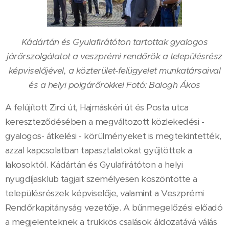
Kádártán és Gyulafirátóton tartottak gyalogos
járőrszolgálatot a veszprémi rendőrök a településrész
képviselőjével, a közterület-felügyelet munkatársaival
és a helyi polgárőrökkel Fotó: Balogh Ákos
A felújított Zirci út, Hajmáskéri út és Posta utca
kereszteződésében a megváltozott közlekedési -
gyalogos- átkelési - körülményeket is megtekintették,
azzal kapcsolatban tapasztalatokat gyűjtöttek a
lakosoktól. Kádártán és Gyulafirátóton a helyi
nyugdíjasklub tagjait személyesen köszöntötte a
településrészek képviselője, valamint a Veszprémi
Rendőrkapitányság vezetője. A bűnmegelőzési előadó
a megjelenteknek a trükkös csalások áldozatává válás