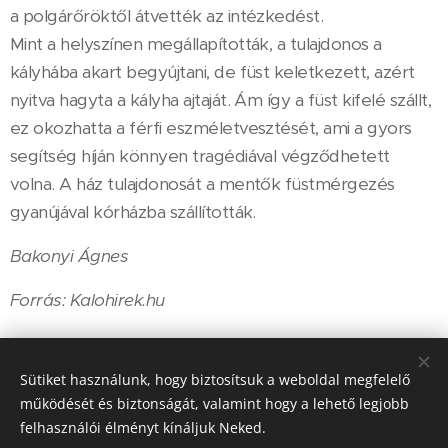
a polgárőröktől átvették az intézkedést.
Mint a helyszínen megállapították, a tulajdonos a
kályhába akart begyújtani, de füst keletkezett, azért
nyitva hagyta a kályha ajtaját. Ám így a füst kifelé szállt,
ez okozhatta a férfi eszméletvesztését, ami a gyors
segítség híján könnyen tragédiával végződhetett
volna. A ház tulajdonosát a mentők füstmérgezés
gyanújával kórházba szállították.
Bakonyi Ágnes
Forrás: Kalohirek.hu
Share
Sütiket használunk, hogy biztosítsuk a weboldal megfelelő
működését és biztonságát, valamint hogy a lehető legjobb
felhasználói élményt kínáljuk Neked.