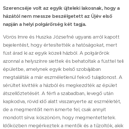
Szerencséje volt az egyik újteleki lakosnak, hogy a
házától nem messze beszélgetett az Újév első
napján a helyi polgárőrség két tagja.
Vörös Imre és Huszka Józsefné ugyanis arról kapott
bejelentést, hogy értesítették a hatóságokat, mert
füst árad ki az egyik közeli házból. A polgárőrök
azonnal a helyszínre siettek és behatoltak a füsttel teli
épületbe, amelynek egyik belső szobájában
megtalálták a már eszméletlenül fekvő tulajdonost. A
sérültet kivitték a házból és megkezdték az épület
átszellőztetését. A férfi a szabadban, levegő után
kapkodva, rövid idő alatt visszanyerte az eszméletét,
de a megmentőit nem ismerte fel, csak annyit
mondott sírva: köszönöm, hogy megmentettetek.
Időközben megérkeztek a mentők és a tűzoltók, akik