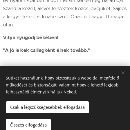
év nyarán Kölnben a dóm téren kérte meg barátnője,
Szandra kezét, akivel tervezték közös jövőjüket. Sajnos
a kegyetlen sors közbe szólt. Óriási űrt hagyott maga
után.
Vitya nyugodj békében!
"A jó lelkek csillagként élnek tovább."
Share
Sütiket használunk, hogy biztosítsuk a weboldal megfelelő
működését és biztonságát, valamint hogy a lehető legjobb
felhasználói élményt kínáljuk Neked.
Csak a legszükségesebbek elfogadása
© 2022 Veszprém Megyei Polgárőrségek Szövetsége - Minden jog
fenntartva
Összes elfogadása
Készítette:Nagy Zoltán
Sütik