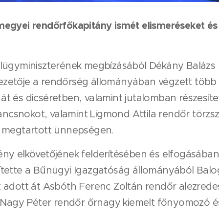
egyei rendőrfőkapitány ismét elismeréseket és 
elügyminiszterének megbízásából Dékány Balázs
ezetője a rendőrség állományában végzett több
t át és dicséretben, valamint jutalomban részesít
ancsnokot, valamint Ligmond Attila rendőr törzsz
n megtartott ünnepségen.
ny elkövetőjének felderítésében és elfogásába
ítette a Bűnügyi Igazgatóság állományából Bal
 adott át Asbóth Ferenc Zoltán rendőr alezrede
r. Nagy Péter rendőr őrnagy kiemelt főnyomozó 