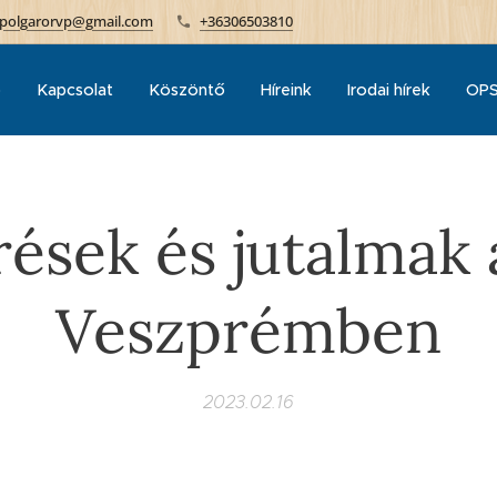
polgarorvp@gmail.com
+36306503810
p
Kapcsolat
Köszöntő
Híreink
Irodai hírek
OPS
rések és jutalmak 
Veszprémben
2023.02.16