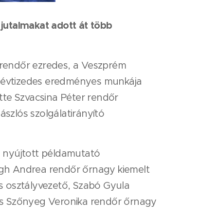
jutalmakat adott át több
 rendőr ezredes, a Veszprém
 évtizedes eredményes munkája
ette Szvacsina Péter rendőr
ászlós szolgálatirányító
n nyújtott példamutató
ogh Andrea rendőr őrnagy kiemelt
s osztályvezető, Szabó Gyula
és Szőnyeg Veronika rendőr őrnagy