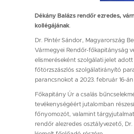
Dékány Balázs rendőr ezredes, várm
kollégájának
.
Dr. Pintér Sándor, Magyarország B
Vármegyei Rendőr-főkapitányság v
elismeréseként szolgálati jelet adot
főtörzszászlós szolgálatirányító par
parancsnokot a 2023. február 16-á
Főkapitány Úr a csalás bűncselekmé
tevékenységéért jutalomban részes
főnyomozót, valamint tárgyjutalmat
rendőr alezredes osztályvezető, D
kiemelt főelőadó részére.