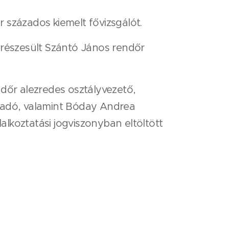
 százados kiemelt fővizsgálót.
 részesült Szántó János rendőr
ndőr alezredes osztályvezető,
lőadó, valamint Bóday Andrea
lalkoztatási jogviszonyban eltöltött