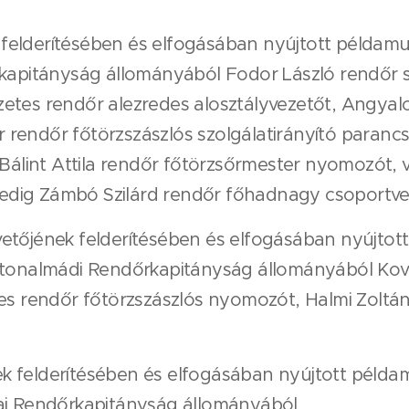
felderítésében és elfogásában nyújtott példam
rkapitányság állományából Fodor László rendőr 
zetes rendőr alezredes alosztályvezetőt, Angya
rendőr főtörzszászlós szolgálatirányító parancs
lint Attila rendőr főtörzsőrmester nyomozót, v
dig Zámbó Szilárd rendőr főhadnagy csoportve
vetőjének felderítésében és elfogásában nyújto
latonalmádi Rendőrkapitányság állományából Kov
tes rendőr főtörzszászlós nyomozót, Halmi Zoltá
k felderítésében és elfogásában nyújtott péld
pai Rendőrkapitányság állományából