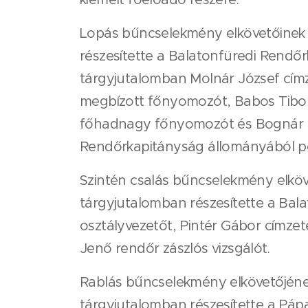
Lopás bűncselekmény elkövetőinek 
részesítette a Balatonfüredi Rendő
tárgyjutalomban Molnár József cím
megbízott főnyomozót, Babos Tibor 
főhadnagy főnyomozót és Bognár Bá
Rendőrkapitányság állományából pe
Szintén csalás bűncselekmény elkö
tárgyjutalomban részesítette a Ba
osztályvezetőt, Pintér Gábor címze
Jenő rendőr zászlós vizsgálót.
Rablás bűncselekmény elkövetőjéne
tárgyjutalomban részesítette a Pá