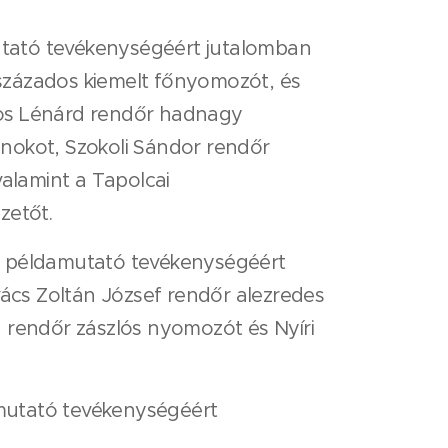
utató tevékenységéért jutalomban
százados kiemelt főnyomozót, és
los Lénárd rendőr hadnagy
nokot, Szokoli Sándor rendőr
alamint a Tapolcai
zetőt.
tt példamutató tevékenységéért
ács Zoltán József rendőr alezredes
n rendőr zászlós nyomozót és Nyíri
amutató tevékenységéért