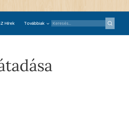
Z Hírek
Továbbiak
átadása