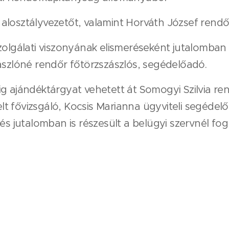
losztályvezetőt, valamint Horváth József rendőr
szolgálati viszonyának elismeréseként jutalomban
ászlóné rendőr főtörzszászlós, segédelőadó.
g ajándéktárgyat vehetett át Somogyi Szilvia re
t fővizsgáló, Kocsis Marianna ügyviteli segéde
és jutalomban is részesült a belügyi szervnél fog