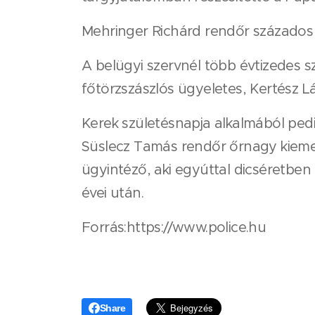
Mehringer Richárd rendőr százados a
A belügyi szervnél több évtizedes 
főtörzszászlós ügyeletes, Kertész L
Kerek születésnapja alkalmából pedi
Süslecz Tamás rendőr őrnagy kiemel
ügyintéző, aki egyúttal dicséretben 
évei után.
Forrás:https://www.police.hu
Share