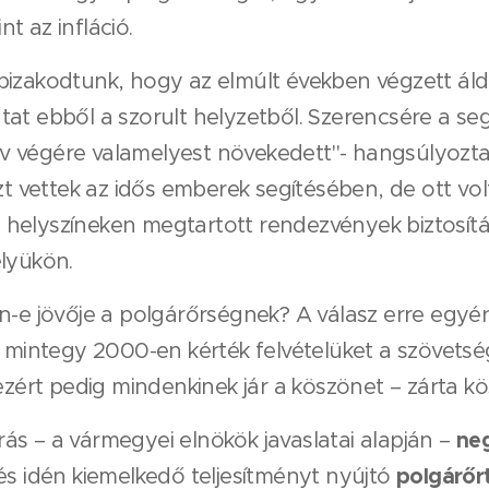
t az infláció.
bizakodtunk, hogy az elmúlt években végzett áld
at ebből a szorult helyzetből. Szerencsére a seg
v végére valamelyest növekedett"- hangsúlyozta
zt vettek az idős emberek segítésében, de ott vol
kai helyszíneken megtartott rendezvények biztosít
elyükön.
an-e jövője a polgárőrségnek? A válasz erre egyé
s mintegy 2000-en kérték felvételüket a szövets
ezért pedig mindenkinek jár a köszönet – zárta k
ne
ás – a vármegyei elnökök javaslatai alapján –
polgárőrt
és idén kiemelkedő teljesítményt nyújtó