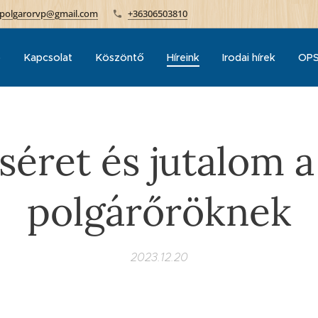
polgarorvp@gmail.com
+36306503810
p
Kapcsolat
Köszöntő
Híreink
Irodai hírek
OPS
séret és jutalom 
polgárőröknek
2023.12.20