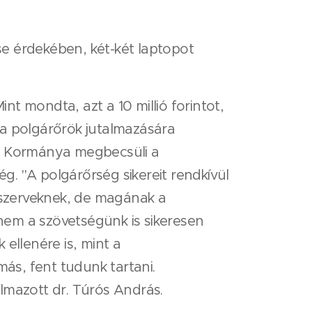
 érdekében, két-két laptopot
nt mondta, azt a 10 millió forintot,
 a polgárőrök jutalmazására
ág Kormánya megbecsüli a
ég. "A polgárőrség sikereit rendkívül
 szerveknek, de magának a
nem a szövetségünk is sikeresen
ellenére is, mint a
ás, fent tudunk tartani.
lmazott dr. Túrós András.