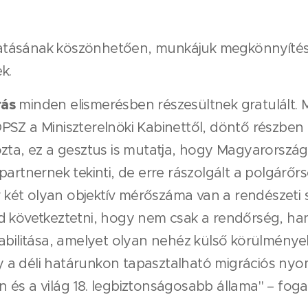
atásának köszönhetően, munkájuk megkönnyítése
k.
rás
minden elismerésben részesültnek gratulált. Mi
PSZ a Miniszterelnöki Kabinettől, döntő részben
ozta, ez a gesztus is mutatja, hogy Magyarorsz
artnernek tekinti, de erre rászolgált a polgárőrs
két olyan objektív mérőszáma van a rendészeti
d következtetni, hogy nem csak a rendőrség, ha
abilitása, amelyet olyan nehéz külső körülmények 
a déli határunkon tapasztalható migrációs nyom
és a világ 18. legbiztonságosabb állama" – foga