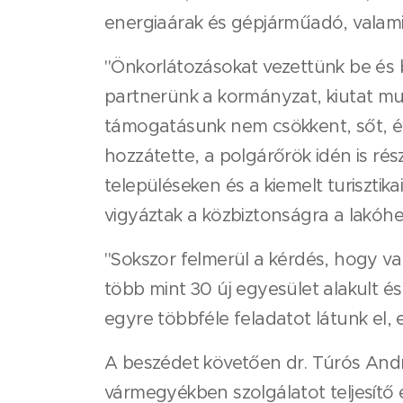
energiaárak és gépjárműadó, valamin
"Önkorlátozásokat vezettünk be és 
partnerünk a kormányzat, kiutat mut
támogatásunk nem csökkent, sőt, é
hozzátette, a polgárőrök idén is rés
településeken és a kiemelt turiszti
vigyáztak a közbiztonságra a lakóh
"Sokszor felmerül a kérdés, hogy v
több mint 30 új egyesület alakult é
egyre többféle feladatot látunk el, 
A beszédet követően dr. Túrós Andr
vármegyékben szolgálatot teljesítő 