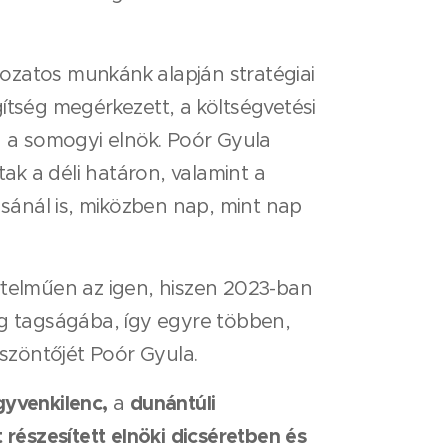
ozatos munkánk alapján stratégiai
ítség megérkezett, a költségvetési
 a somogyi elnök. Poór Gyula
tak a déli határon, valamint a
ásánál is, miközben nap, mint nap
rtelműen az igen, hiszen 2023-ban
ég tagságába, így egyre többen,
öszöntőjét Poór Gyula.
gyvenkilenc,
dunántúli
a
 részesített elnöki dicséretben és