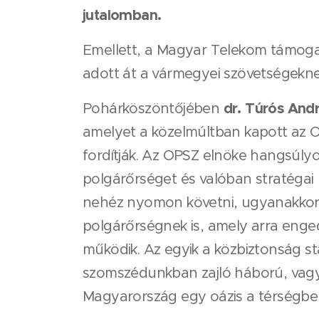
jutalomban.
Emellett, a Magyar Telekom támog
adott át a vármegyei szövetségekne
dr. Túrós And
Pohárköszöntőjében
amelyet a közelmúltban kapott az O
fordítják. Az OPSZ elnöke hangsúly
polgárőrséget és valóban stratégai p
nehéz nyomon követni, ugyanakkor 
polgárőrségnek is, amely arra enge
működik. Az egyik a közbiztonság st
szomszédunkban zajló háború, vagy 
Magyarország egy oázis a térségben 