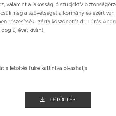
, valamint a lakosság jó szubjektív biztonságér
becsüli meg a szövetséget a kormány és ezért van
en részesítsék –zárta köszönetét dr. Túrós Andr
dog új évet kívánt.
 a letöltés fülre kattintva olvashatja
LETÖLTÉS