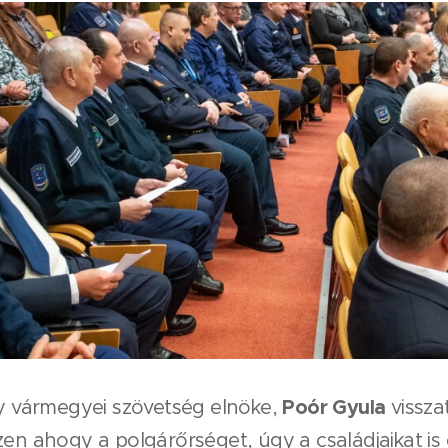
Poór Gyula
 vármegyei szövetség elnöke,
vissza
zen ahogy a polgárőrséget, úgy a családjaikat i