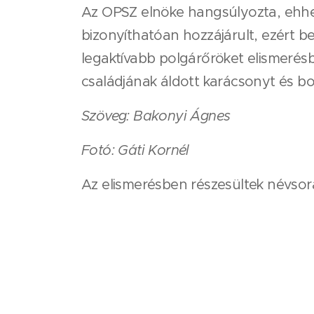
Az OPSZ elnöke hangsúlyozta, ehhez
bizonyíthatóan hozzájárult, ezért 
legaktívabb polgárőröket elismerésb
családjának áldott karácsonyt és bol
Szöveg: Bakonyi Ágnes
Fotó: Gáti Kornél
Az elismerésben részesültek névsorát