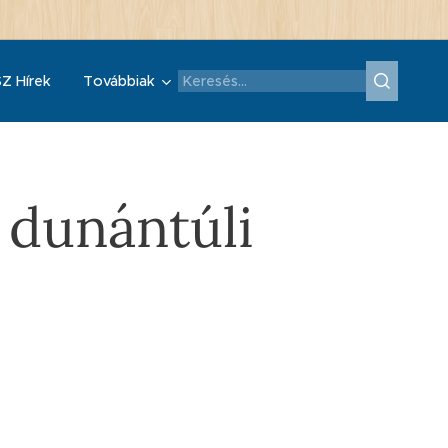
Z Hírek
Továbbiak
a dunántúli