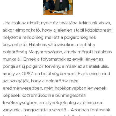
- Ha csak az elmúlt nyolc év távlatába tekintünk vissza,
akkor elmondható, hogy a jelenleg stabil közbiztonsági
helyzet a rendőrség mellett a polgárőrségnek
köszönhető. Hatalmas változásokon ment át a
polgárőrség Magyarországon, amely mögött hatalmas
munka áll. Ennek a folyamatnak az egyik lényeges
pontja az új polgárőr törvény, a másik az az átalakulás,
amely az OPSZ-en belül végbement. Ezek mind-mind
azt szolgálják, hogy a polgárőrök még
eredményesebben, még hatékonyabban legyenek
képesek közreműködni a bűnmegelőzési
tevékenységben, amelynek jelenleg az élharcosai
vagyunk - hangoztatta a vezető. - Azonban fontosnak