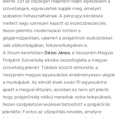
elérte. Ezt az összeget majdnem teljes egészében a
szövetségek, egyesületek kapják meg, amelyet
szabadon felhasználhatnak. A pénzügyi kérdések
mellett nagy szerepet kapott az eszközbeszerzés,
hiszen jelentős modernizáció történt a
gépjárműparkban, valamint a polgárőrök eszközökkel
való ellátottságában, felszereltségében is.
A fórum keretében
Dézsi János
, a Veszprém Megyei
Polgárőr Szövetség elnöke összefoglalta a megyei
szövetség jelenét. Többek között elmondta, a
Veszprém megyei egyesületek eredményesen végzik
a munkájukat. Az elmúlt évek során 111 egyesületre
apadt a megyei létszám, azonban ez nem azt jelenti,
hogy polgárőrség nélkül maradtak volna települések,
hiszen szolgálatszervezéssel biztosított a polgárőrök
jelenléte. Fontos az utánpótlás-nevelés, amelyre