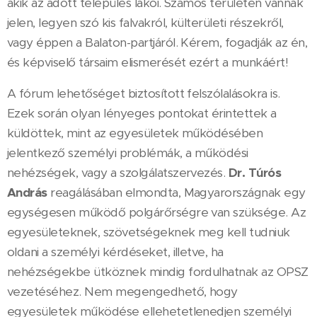
akik az adott település lakói. Számos területen vannak
jelen, legyen szó kis falvakról, külterületi részekről,
vagy éppen a Balaton-partjáról. Kérem, fogadják az én,
és képviselő társaim elismerését ezért a munkáért!
A fórum lehetőséget biztosított felszólalásokra is.
Ezek során olyan lényeges pontokat érintettek a
küldöttek, mint az egyesületek működésében
jelentkező személyi problémák, a működési
nehézségek, vagy a szolgálatszervezés.
Dr. Túrós
András
reagálásában elmondta, Magyarországnak egy
egységesen működő polgárőrségre van szüksége. Az
egyesületeknek, szövetségeknek meg kell tudniuk
oldani a személyi kérdéseket, illetve, ha
nehézségekbe ütköznek mindig fordulhatnak az OPSZ
vezetéséhez. Nem megengedhető, hogy
egyesületek működése ellehetetlenedjen személyi