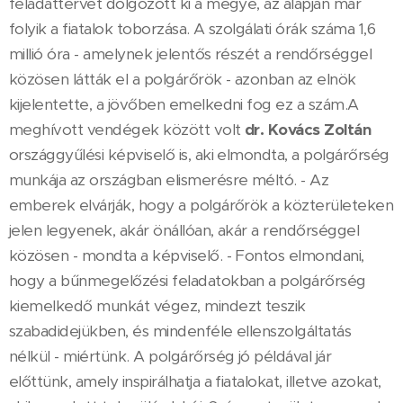
feladattervet dolgozott ki a megye, az alapján már
folyik a fiatalok toborzása. A szolgálati órák száma 1,6
millió óra - amelynek jelentős részét a rendőrséggel
közösen látták el a polgárőrök - azonban az elnök
kijelentette, a jövőben emelkedni fog ez a szám.A
meghívott vendégek között volt
dr. Kovács Zoltán
országgyűlési képviselő is, aki elmondta, a polgárőrség
munkája az országban elismerésre méltó. - Az
emberek elvárják, hogy a polgárőrök a közterületeken
jelen legyenek, akár önállóan, akár a rendőrséggel
közösen - mondta a képviselő. - Fontos elmondani,
hogy a bűnmegelőzési feladatokban a polgárőrség
kiemelkedő munkát végez, mindezt teszik
szabadidejükben, és mindenféle ellenszolgáltatás
nélkül - miértünk. A polgárőrség jó példával jár
előttünk, amely inspirálhatja a fiatalokat, illetve azokat,