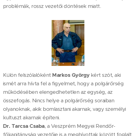
problémák, rossz vezetői döntések miatt.
Külön felszólalóként
Markos György
kért szót, aki
ismét arra hívta fel a figyelmet, hogy a polgárőrség
működésében elengedhetetlen az egység, az
összefogás. Nincs helye a polgárőrség soraiban
olyanoknak, akik bomlasztani akarnak, vagy személyi
kultuszt akarnak építeni.
Dr. Tarcsa Csaba
, a Veszprém Megyei Rendőr-
főkapitányság vezetője is a meghívottak között foglalt