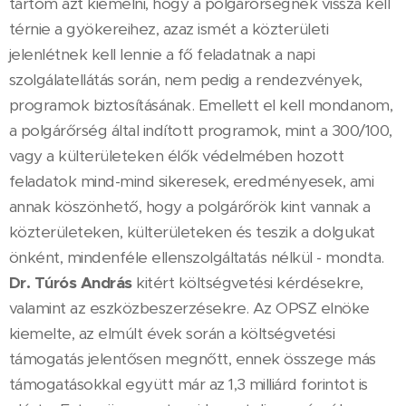
tartom azt kiemelni, hogy a polgárőrségnek vissza kell
térnie a gyökereihez, azaz ismét a közterületi
jelenlétnek kell lennie a fő feladatnak a napi
szolgálatellátás során, nem pedig a rendezvények,
programok biztosításának. Emellett el kell mondanom,
a polgárőrség által indított programok, mint a 300/100,
vagy a külterületeken élők védelmében hozott
feladatok mind-mind sikeresek, eredményesek, ami
annak köszönhető, hogy a polgárőrök kint vannak a
közterületeken, külterületeken és teszik a dolgukat
önként, mindenféle ellenszolgáltatás nélkül - mondta.
Dr. Túrós András
kitért költségvetési kérdésekre,
valamint az eszközbeszerzésekre. Az OPSZ elnöke
kiemelte, az elmúlt évek során a költségvetési
támogatás jelentősen megnőtt, ennek összege más
támogatásokkal együtt már az 1,3 milliárd forintot is