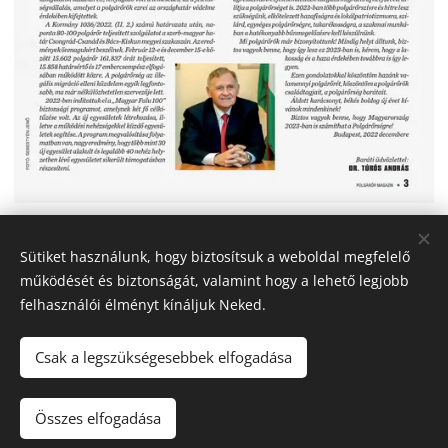
Share
Sütiket használunk, hogy biztosítsuk a weboldal megfelelő
működését és biztonságát, valamint hogy a lehető legjobb
felhasználói élményt kínáljuk Neked.
Csak a legszükségesebbek elfogadása
© 2022 Veszprém Megyei Polgárőrségek Szövetsége - Minden jog
fenntartva
Összes elfogadása
Készítette:Nagy Zoltán
Sütik