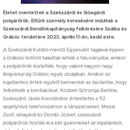
Életet mentettek a Szekszárdi és Sióagárdi
polgárőrök. Eltűnt személy keresésére indultak a
Szekszárdi Rendőrkapitányság felkérésére Szálka és
Grábóc területére 2023. április 11-én, kedd este.
A Szekszárdi Kutató-mentő Egyesület tagjaival éppen
a Grábóci tetőről haladtak lefelé a falu irányába, amikor
a polgárőrök észlelték, hogy valami nagyon nagy
lángokkal ég Grábóc egyik utcájában. Amikor az
ingatlanhoz értek egyből bementek az épületbe, hogy
felkeltsék a bentlakókat. Közben Sztronga Bettina,
Szekszárd Járási Koordinátor értesítette a 112
segélyhívó telefonszámon a társszerveket. Mezei
Zsolt, sióagárdi és Dombi József, szekszárdi
polgárőrök hozták ki a két gyermeket az ingatlanból,