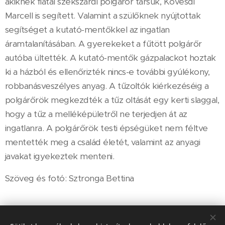
akiknek fiatal szekszárdi polgárőr társuk, Kövesdi
Marcell is segített. Valamint a szülőknek nyújtottak
segítséget a kutató-mentőkkel az ingatlan
áramtalanításában. A gyerekeket a fűtött polgárőr
autóba ültették. A kutató-mentők gázpalackot hoztak
ki a házból és ellenőrizték nincs-e további gyúlékony,
robbanásveszélyes anyag. A tűzoltók kiérkezéséig a
polgárőrök megkezdték a tűz oltását egy kerti slaggal,
hogy a tűz a melléképületről ne terjedjen át az
ingatlanra. A polgárőrök testi épségüket nem féltve
mentették meg a család életét, valamint az anyagi
javakat igyekeztek menteni.
Szöveg és fotó: Sztronga Bettina
Share