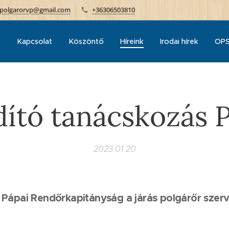
polgarorvp@gmail.com
+36306503810
p
Kapcsolat
Köszöntő
Híreink
Irodai hírek
OPS
dító tanácskozás 
2023.01.20
Pápai Rendőrkapitányság a járás polgárőr szerve