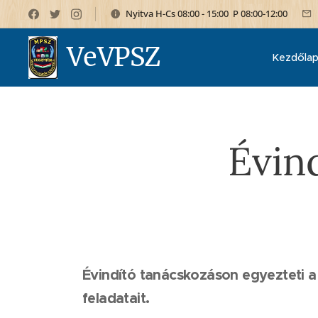
Nyitva H-Cs 08:00 - 15:00 P 08:00-12:00
VeVPSZ
Kezdőla
Évin
Évindító tanácskozáson egyezteti a 
feladatait.