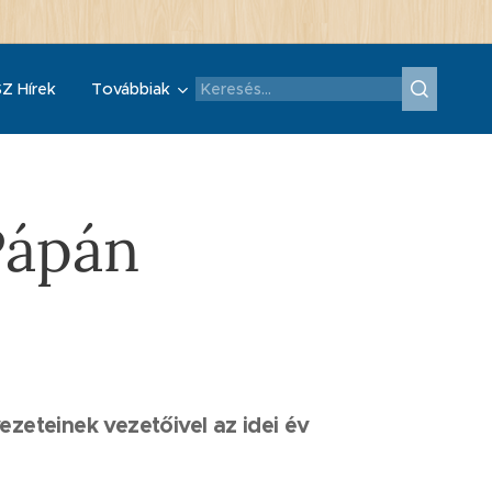
Z Hírek
Továbbiak
Pápán
zeteinek vezetőivel az idei év