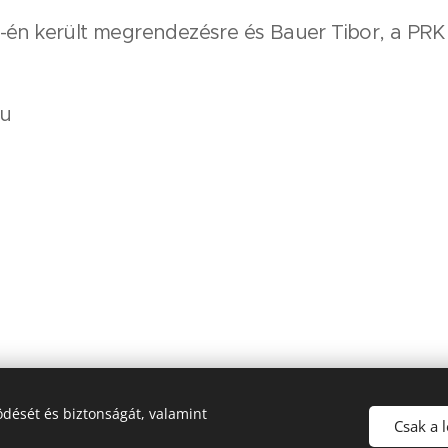
-én került megrendezésre és Bauer Tibor, a PRK
hu
dését és biztonságát, valamint
 2022 Veszprém Megyei Polgárőrségek Szövetsége - Minden jog fenntart
Csak a 
Készítette:Nagy Zoltán
Sütik