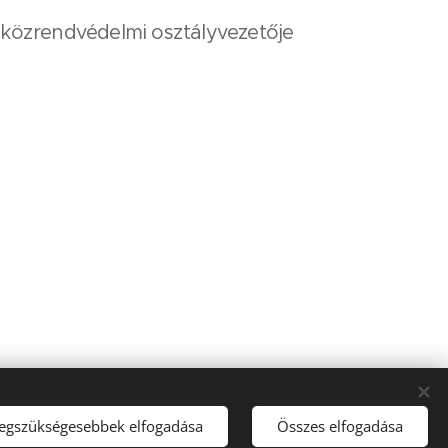
 közrendvédelmi osztályvezetője
va
legszükségesebbek elfogadása
Összes elfogadása