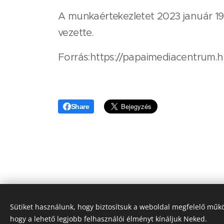
A munkaértekezletet 2023 január 19
vezette.
Forrás:https://papaimediacentrum.
Share
Sütiket használunk, hogy biztosítsuk a weboldal megfelelő műkö
©
hogy a lehető legjobb felhasználói élményt kínáljuk Neked.