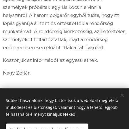
személyek próbáltak egy kis kocsin elvinni a
helyszínről. A három polgárőr egyből tudta, hogy itt
lopás gyanúja áll fent és értesítették a rendőrség
munkatársait. A rendőrség kiérkezéséig, az illetéktelen
személyeket feltartóztatták, majd a rendőrség
emberei sikeresen előállították a fatolvajokat.
Köszönjük az információt az egyesületnek.
Nagy Zoltán
Share
Sütiket használunk, hogy biztosítsuk a weboldal megfelelő
működését és biztonságát, valamint hogy a lehető legjobb
felhasználói élményt kínáljuk Neked.