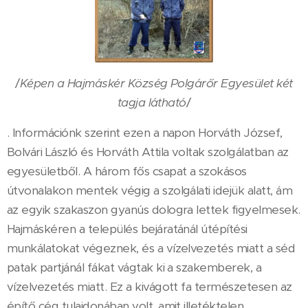
/
Képen a Hajmáskér Község Polgárőr Egyesület két
tagja látható
/
. Információnk szerint ezen a napon Horváth József,
Bolvári László és Horváth Attila voltak szolgálatban az
egyesületből. A három fős csapat a szokásos
útvonalakon mentek végig a szolgálati idejük alatt, ám
az egyik szakaszon gyanús dologra lettek figyelmesek.
Hajmáskéren a település bejáratánál útépítési
munkálatokat végeznek, és a vízelvezetés miatt a séd
patak partjánál fákat vágtak ki a szakemberek, a
vízelvezetés miatt. Ez a kivágott fa természetesen az
építő cég tulajdonában volt, amit illetéktelen