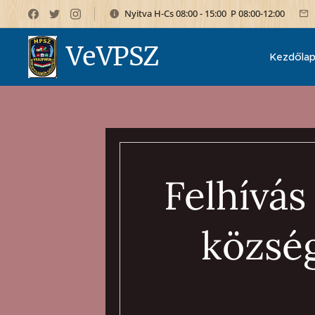
Nyitva H-Cs 08:00 - 15:00 P 08:00-12:00
VeVPSZ
Kezdőla
Felhívás
község