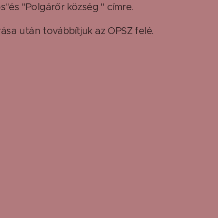
s"és "Polgárőr község " címre.
rása után továbbítjuk az OPSZ felé.