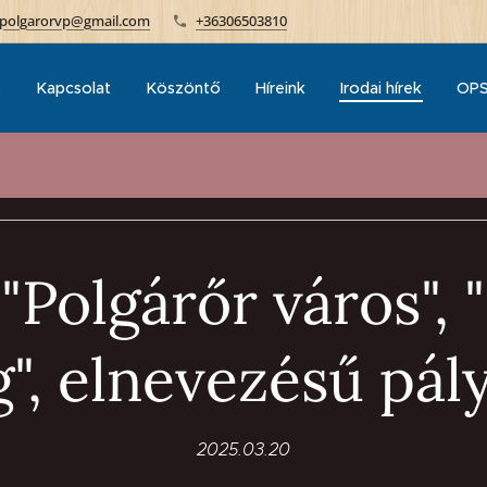
polgarorvp@gmail.com
+36306503810
p
Kapcsolat
Köszöntő
Híreink
Irodai hírek
OPS
 "Polgárőr város", 
", elnevezésű pál
2025.03.20