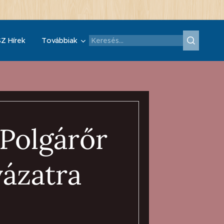
Z Hírek
Továbbiak
"Polgárőr
yázatra