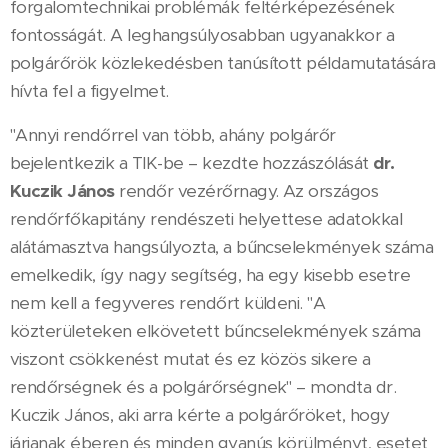
forgalomtechnikai problémák feltérképezésének
fontosságát. A leghangsúlyosabban ugyanakkor a
polgárőrök közlekedésben tanúsított példamutatására
hívta fel a figyelmet.
"Annyi rendőrrel van több, ahány polgárőr
bejelentkezik a TIK-be – kezdte hozzászólását
dr.
Kuczik János
rendőr vezérőrnagy. Az országos
rendőrfőkapitány rendészeti helyettese adatokkal
alátámasztva hangsúlyozta, a bűncselekmények száma
emelkedik, így nagy segítség, ha egy kisebb esetre
nem kell a fegyveres rendőrt küldeni. "A
közterületeken elkövetett bűncselekmények száma
viszont csökkenést mutat és ez közös sikere a
rendőrségnek és a polgárőrségnek" – mondta dr.
Kuczik János, aki arra kérte a polgárőröket, hogy
járjanak éberen és minden gyanús körülményt, esetet