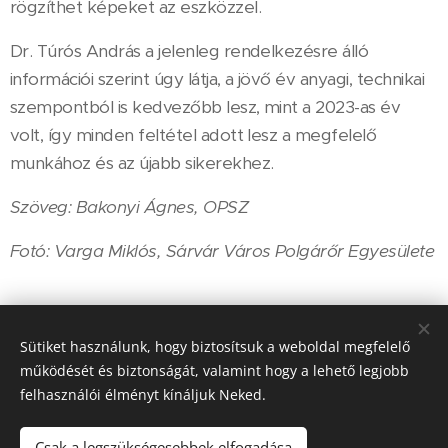
rögzíthet képeket az eszközzel.
Dr. Túrós András a jelenleg rendelkezésre álló
információi szerint úgy látja, a jövő év anyagi, technikai
szempontból is kedvezőbb lesz, mint a 2023-as év
volt, így minden feltétel adott lesz a megfelelő
munkához és az újabb sikerekhez.
Szöveg: Bakonyi Ágnes, OPSZ
Fotó: Varga Miklós, Sárvár Város Polgárőr Egyesülete
Share
Sütiket használunk, hogy biztosítsuk a weboldal megfelelő
működését és biztonságát, valamint hogy a lehető legjobb
felhasználói élményt kínáljuk Neked.
Csak a legszükségesebbek elfogadása