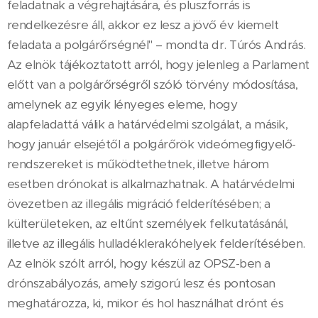
feladatnak a végrehajtására, és pluszforrás is
rendelkezésre áll, akkor ez lesz a jövő év kiemelt
feladata a polgárőrségnél" – mondta dr. Túrós András.
Az elnök tájékoztatott arról, hogy jelenleg a Parlament
előtt van a polgárőrségről szóló törvény módosítása,
amelynek az egyik lényeges eleme, hogy
alapfeladattá válik a határvédelmi szolgálat, a másik,
hogy január elsejétől a polgárőrök videómegfigyelő-
rendszereket is működtethetnek, illetve három
esetben drónokat is alkalmazhatnak. A határvédelmi
övezetben az illegális migráció felderítésében; a
külterületeken, az eltűnt személyek felkutatásánál,
illetve az illegális hulladéklerakóhelyek felderítésében.
Az elnök szólt arról, hogy készül az OPSZ-ben a
drónszabályozás, amely szigorú lesz és pontosan
meghatározza, ki, mikor és hol használhat drónt és