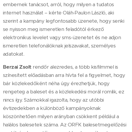
embernek tanácsot, arról, hogy milyen a tudatos
internet használat – kérte Oláh-Paulon László, aki
szerint a kampány legfontosabb üzenete, hogy senki
se nyisson meg ismeretlen feladótól érkező
elektronikus levelet vagy sms-üzenetet és ne adjon
ismeretlen telefonálóknak jelszavakat, személyes
adatokat.
Berzai Zsolt
rendőr alezredes, a több kisfilmmel is
színesített előadásban arra hívta fel a figyelmet, hogy
bár közlekedőként néha úgy érezhetjük, hogy
rengeteg a baleset és a közlekedési morál romlik, ez
nincs így. Számokkal igazolta, hogy az utóbbi
évtizedekben a különböző kampányoknak
köszönhetően milyen arányban csökkent például a
halálos balesetek száma. Az ORFK balesetmegelőzési