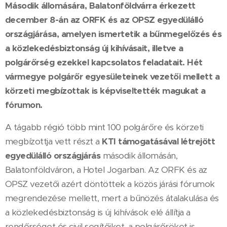
Második állomására, Balatonföldvárra érkezett
december 8-án az ORFK és az OPSZ egyedülálló
országjárása, amelyen ismertetik a bűnmegelőzés és
a közlekedésbiztonság új kihívásait, illetve a
polgárőrség ezekkel kapcsolatos feladatait. Hét
vármegye polgárőr egyesületeinek vezetői mellett a
körzeti megbízottak is képviseltették magukat a
fórumon.
A tágabb régió több mint 100 polgárőre és körzeti
megbízottja vett részt a
KTI támogatásával létrejött
egyedülálló országjárás
második állomásán,
Balatonföldváron, a Hotel Jogarban. Az ORFK és az
OPSZ vezetői azért döntöttek a közös járási fórumok
megrendezése mellett, mert a bűnözés átalakulása és
a közlekedésbiztonság is új kihívások elé állítja a
rendőrséget és civil segítőiket, a polgárőröket is
.