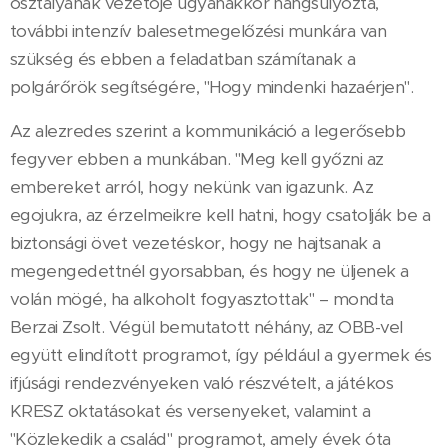
osztályának vezetője ugyanakkor hangsúlyozta,
további intenzív balesetmegelőzési munkára van
szükség és ebben a feladatban számítanak a
polgárőrök segítségére, "Hogy mindenki hazaérjen".
Az alezredes szerint a kommunikáció a legerősebb
fegyver ebben a munkában. "Meg kell győzni az
embereket arról, hogy nekünk van igazunk. Az
egojukra, az érzelmeikre kell hatni, hogy csatolják be a
biztonsági övet vezetéskor, hogy ne hajtsanak a
megengedettnél gyorsabban, és hogy ne üljenek a
volán mögé, ha alkoholt fogyasztottak" – mondta
Berzai Zsolt. Végül bemutatott néhány, az OBB-vel
együtt elindított programot, így például a gyermek és
ifjúsági rendezvényeken való részvételt, a játékos
KRESZ oktatásokat és versenyeket, valamint a
"Közlekedik a család" programot, amely évek óta