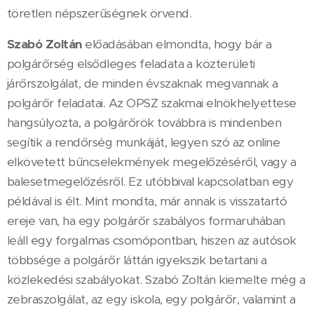
töretlen népszerűségnek örvend.
Szabó Zoltán
előadásában elmondta, hogy bár a
polgárőrség elsődleges feladata a közterületi
járőrszolgálat, de minden évszaknak megvannak a
polgárőr feladatai. Az OPSZ szakmai elnökhelyettese
hangsúlyozta, a polgárőrök továbbra is mindenben
segítik a rendőrség munkáját, legyen szó az online
elkövetett bűncselekmények megelőzéséről, vagy a
balesetmegelőzésről. Ez utóbbival kapcsolatban egy
példával is élt. Mint mondta, már annak is visszatartó
ereje van, ha egy polgárőr szabályos formaruhában
leáll egy forgalmas csomópontban, hiszen az autósok
többsége a polgárőr láttán igyekszik betartani a
közlekedési szabályokat. Szabó Zoltán kiemelte még a
zebraszolgálat, az egy iskola, egy polgárőr, valamint a