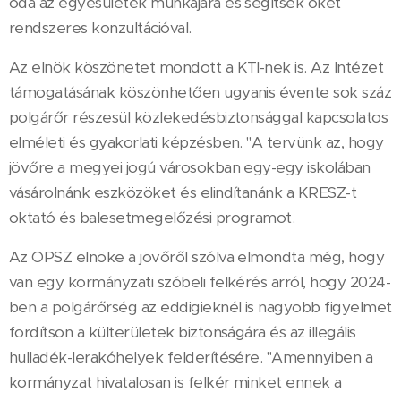
oda az egyesületek munkájára és segítsék őket
rendszeres konzultációval.
Az elnök köszönetet mondott a KTI-nek is. Az Intézet
támogatásának köszönhetően ugyanis évente sok száz
polgárőr részesül közlekedésbiztonsággal kapcsolatos
elméleti és gyakorlati képzésben. "A tervünk az, hogy
jövőre a megyei jogú városokban egy-egy iskolában
vásárolnánk eszközöket és elindítanánk a KRESZ-t
oktató és balesetmegelőzési programot.
Az OPSZ elnöke a jövőről szólva elmondta még, hogy
van egy kormányzati szóbeli felkérés arról, hogy 2024-
ben a polgárőrség az eddigieknél is nagyobb figyelmet
fordítson a külterületek biztonságára és az illegális
hulladék-lerakóhelyek felderítésére. "Amennyiben a
kormányzat hivatalosan is felkér minket ennek a