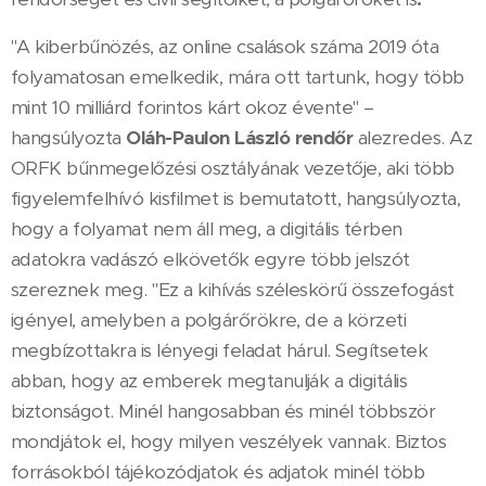
"A kiberbűnözés, az online csalások száma 2019 óta
folyamatosan emelkedik, mára ott tartunk, hogy több
mint 10 milliárd forintos kárt okoz évente" –
hangsúlyozta
Oláh-Paulon László
rendőr
alezredes. Az
ORFK bűnmegelőzési osztályának vezetője, aki több
figyelemfelhívó kisfilmet is bemutatott, hangsúlyozta,
hogy a folyamat nem áll meg, a digitális térben
adatokra vadászó elkövetők egyre több jelszót
szereznek meg. "Ez a kihívás széleskörű összefogást
igényel, amelyben a polgárőrökre, de a körzeti
megbízottakra is lényegi feladat hárul. Segítsetek
abban, hogy az emberek megtanulják a digitális
biztonságot. Minél hangosabban és minél többször
mondjátok el, hogy milyen veszélyek vannak. Biztos
forrásokból tájékozódjatok és adjatok minél több