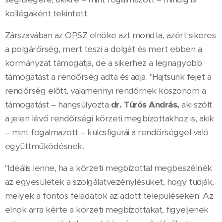
kollégaként tekintett.
Zárszavában az OPSZ elnöke azt mondta, azért sikeres
a polgárőrség, mert teszi a dolgát és mert ebben a
kormányzat támogatja, de a sikerhez a legnagyobb
támogatást a rendőrség adta és adja. "Hajtsunk fejet a
rendőrség előtt, valamennyi rendőrnek köszönöm a
támogatást – hangsúlyozta
dr. Túrós András,
aki szólt
a jelen lévő rendőrségi körzeti megbízottakhoz is, akik
– mint fogalmazott – kulcsfigurái a rendőrséggel való
együttműködésnek.
"Ideális lenne, ha a körzeti megbízottal megbeszélnék
az egyesületek a szolgálatvezénylésüket, hogy tudják,
melyek a fontos feladatok az adott településeken. Az
elnök arra kérte a körzeti megbízottakat, figyeljenek