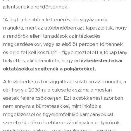
jelentsenek a rendőrségnek.
"A legfontosabb a tettenérés, de vigyázzanak
magukra, mert az utóbbi időben azt tapasztaltuk, hogy
a rendőrök elleni támadások az intézkedés
megkezdésekor, vagy az első öt percben történnek,
és erre fel kell készülni" – figyelmeztetett a főkapitány
helyettes, aki felajánlotta, hogy
intézkedéstechnikai
oktatásokkal segítenék a polgárőröket.
A közlekedésbiztonsággal kapcsolatban azt mondta, a
cél, hogy a 2030-ra a balesetek száma a mostani
esetek felére csökkenjen. Ezt a csökkenést azonban
nem annyira a büntetésekkel, mint inkább a
megelőzéssel és figyelemfelhívó kampányokkal
szeretnék elérni és ebben számítanak a polgárőrök
segítségére, akikre – mint fogalmazott – mindig is