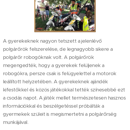
A gyerekeknek nagyon tetszett a jelenlévő
polgárőrök felszerelése, de legnagyobb sikere a
polgárőr robogóknak volt. A polgárőrök
megengedték, hogy a gyerekek felüljenek a
robogókra, persze csak is felügyelettel a motorok
leállított helyzetében. A gyerekeknek ajándék
kifestőkkel és közös játékokkal tették színesebbé ezt
a csodás napot. A játék mellet természetesen hasznos
információkkal és beszélgetéssel próbálták a
gyermekek szüleit is megismertetni a polgárőrség
munkájával.