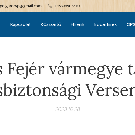
polgarorvp@gmail.com
+36306503810
p
Kapcsolat
Köszöntő
Híreink
Irodai hírek
OPS
s Fejér vármegye t
biztonsági Verse
2023.10.28