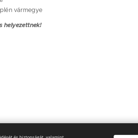
emplén vármegye
 helyezettnek!
dését és biztonságát, valamint