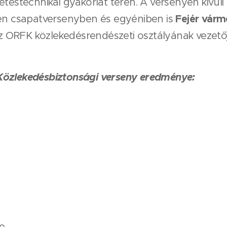
téstechnikai gyakorlat terén. A versenyen kívüli g
Fejér várm
gén csapatversenyben és egyéniben is
az ORFK közlekedésrendészeti osztályának vezető
Közlekedésbiztonsági verseny eredménye:
e