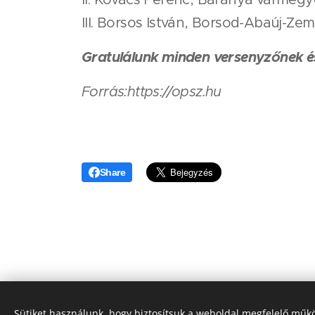
III. Borsos István, Borsod-Abaúj-Z
Gratulálunk minden versenyzőnek és
Forrás:https://opsz.hu
Share
Sütiket használunk, hogy biztosítsuk a weboldal megfelelő műkö