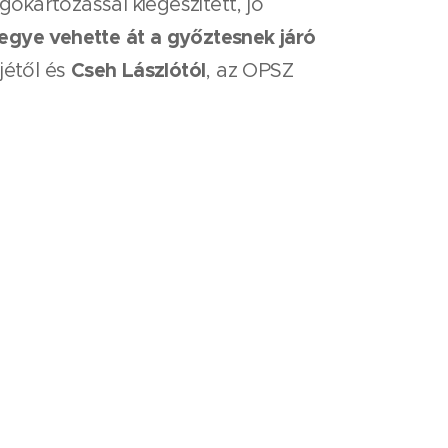
okartozással kiegészített, jó
egye vehette át a győztesnek járó
Cseh Lászlótól
jétől és
, az OPSZ