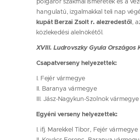
polgárőr szakmai ismeretek és a veze
hangulatú, izgalmakkal teli nap vé
kupát
Berzai Zsolt r. alezredestől
, 
közlekedési alelnökétől.
XVIII. Ludrovszky Gyula Országos 
Csapatverseny helyezettek:
I. Fejér vármegye
II. Baranya vármegye
III. Jász-Nagykun-Szolnok vármegye
Egyéni verseny helyezettek:
I. ifj. Marekkel Tibor, Fejér vármegye
II. Kovács Ferenc, Baranya vármegy