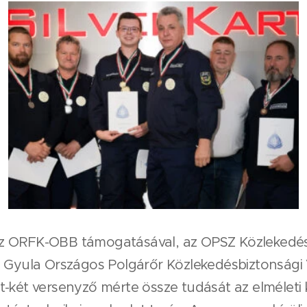
z ORFK-OBB támogatásával, az OPSZ Közlekedés
y Gyula Országos Polgárőr Közlekedésbiztonság
-két versenyző mérte össze tudását az elméleti k