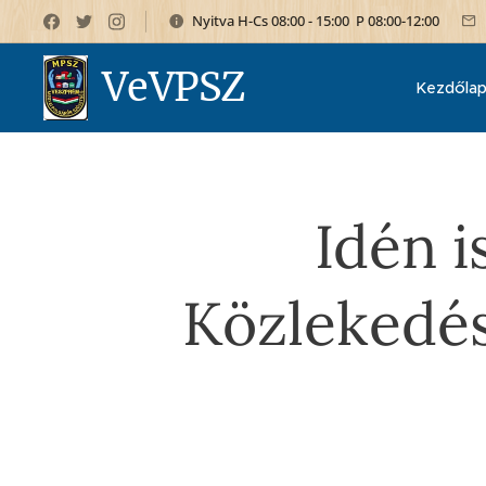
Nyitva H-Cs 08:00 - 15:00 P 08:00-12:00
VeVPSZ
Kezdőla
Idén i
Közlekedés