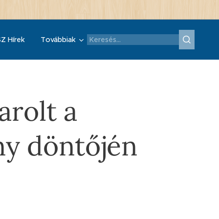
Z Hírek
Továbbiak
arolt a
ny döntőjén