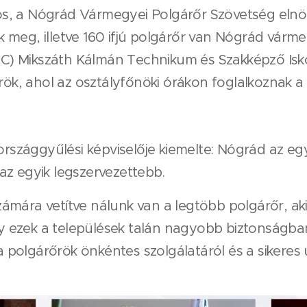
s, a Nógrád Vármegyei Polgárőr Szövetség elnök
 meg, illetve 160 ifjú polgárőr van Nógrád vár
 Mikszáth Kálmán Technikum és Szakképző Iskola 
őrök, ahol az osztályfőnöki órákon foglalkoznak 
 országgyűlési képviselője kiemelte: Nógrád az eg
az egyik legszervezettebb.
ámára vetítve nálunk van a legtöbb polgárőr, aki
 Így ezek a települések talán nagyobb biztonság
 a polgárőrök önkéntes szolgálatáról és a sikeres