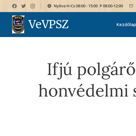
Nyitva H-Cs 08:00 - 15:00 P 08:00-12:00
VeVPSZ
Kezdőla
Ifjú polgár
honvédelmi s