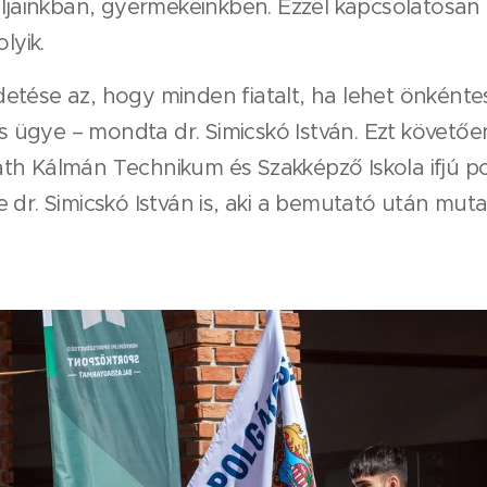
taljainkban, gyermekeinkben. Ezzel kapcsolatosan
lyik.
etése az, hogy minden fiatalt, ha lehet önkénte
gye – mondta dr. Simicskó István. Ezt követően 
th Kálmán Technikum és Szakképző Iskola ifjú po
 dr. Simicskó István is, aki a bemutató után mu