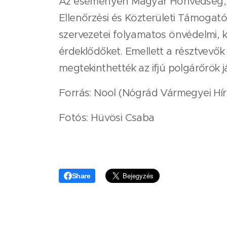
Az eseményen Magyar Honvédség, a
Ellenőrzési és Közterületi Támogató
szervezetei folyamatos önvédelmi, k
érdeklődőket. Emellett a résztvevők 
megtekinthették az ifjú polgárőrök j
Forrás: Nool (Nógrád Vármegyei Hírp
Fotós: Hüvösi Csaba
Share