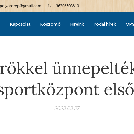
polgarorvp@gmail.com
+36306503810
p
Kapcsolat
Köszöntő
Híreink
Irodai hírek
OPS
őrökkel ünnepelté
portközpont első
2023.03.27