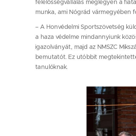
felelősségvállalás meglegyen a fia
munka, ami Nógrád vármegyében fo
– A Honvédelmi Sportszövetség küld
a haza védelme mindannyiunk közös ü
igazolványát, majd az NMSZC Mikszá
bemutatót. Ez utóbbit megtekintette
tanulóknak.