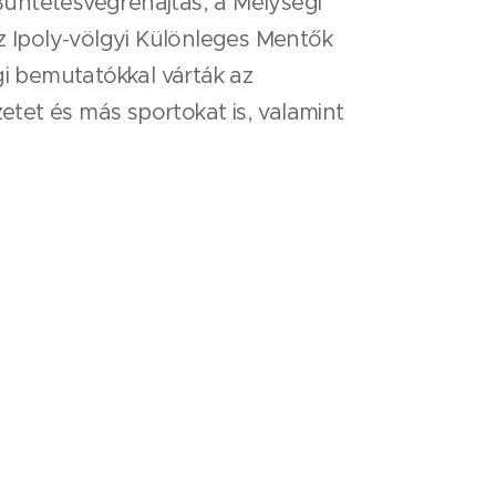
ntetésvégrehajtás, a Mélységi
z Ipoly-völgyi Különleges Mentők
gi bemutatókkal várták az
etet és más sportokat is, valamint