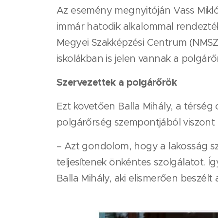
Az esemény megnyitóján Vass Mikló
immár hatodik alkalommal rendezték
Megyei Szakképzési Centrum (NMSZC)
iskolákban is jelen vannak a polgár
Szervezettek a polgárőrök
Ezt követően Balla Mihály, a térség
polgárőrség szempontjából viszont 
– Azt gondolom, hogy a lakosság sz
teljesítenek önkéntes szolgálatot.
Balla Mihály, aki elismerően beszélt