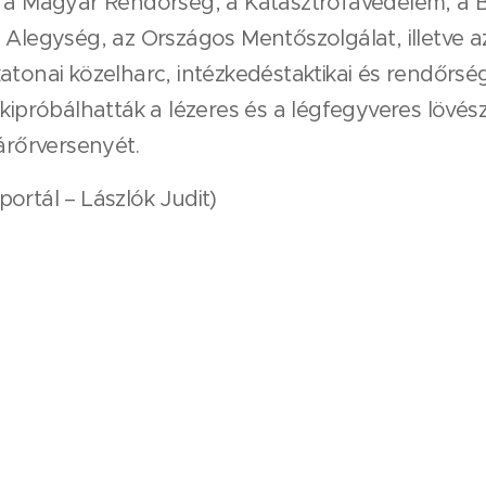
 Magyar Rendőrség, a Katasztrófavédelem, a Bü
 Alegység, az Országos Mentőszolgálat, illetve a
atonai közelharc, intézkedéstaktikai és rendőrsé
kipróbálhatták a lézeres és a légfegyveres lövész
árőrversenyét.
ortál – Lászlók Judit)