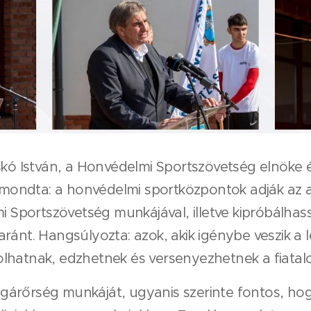
skó István, a Honvédelmi Sportszövetség elnöke és
Elmondta: a honvédelmi sportközpontok adják az a
Sportszövetség munkájával, illetve kipróbálhas
ánt. Hangsúlyozta: azok, akik igénybe veszik a lé
lhatnak, edzhetnek és versenyezhetnek a fiatalo
árőrség munkáját, ugyanis szerinte fontos, hog