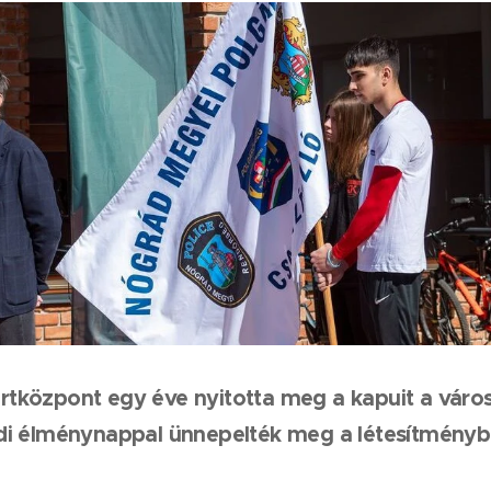
központ egy éve nyitotta meg a kapuit a városba
di élménynappal ünnepelték meg a létesítményb