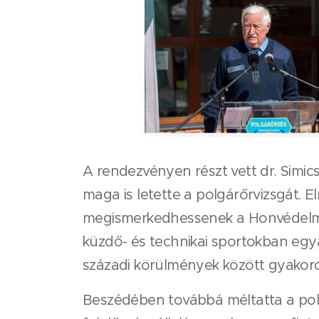
A rendezvényen részt vett dr. Simic
maga is letette a polgárőrvizsgát. 
megismerkedhessenek a Honvédelmi 
küzdő- és technikai sportokban egyar
századi körülmények között gyakoro
Beszédében továbbá méltatta a polg