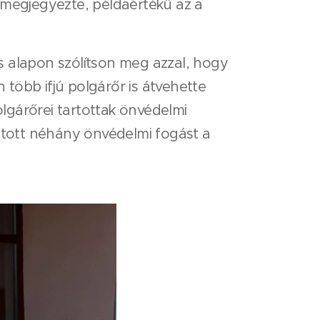
 megjegyezte, példaértékű az a
s alapon szólítson meg azzal, hogy
több ifjú polgárőr is átvehette
lgárőrei tartottak önvédelmi
tatott néhány önvédelmi fogást a