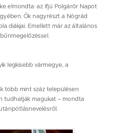
e elmondta: az Ifjú Polgárőr Napot
megyében. Ők nagyrészt a Nógrád
diákjai. Emellett már az általános
a bűnmegelőzéssel.
yik legkisebb vármegye, a
k több mint száz településen
ban tudhatják magukat – mondta
 utánpótlásnevelésről.