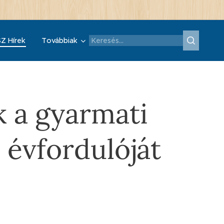
Z Hírek
Továbbiak
k a gyarmati
 évfordulóját