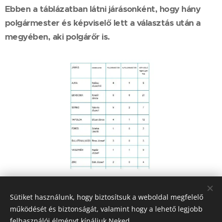
Ebben a táblázatban látni járásonként, hogy hány
polgármester és képviselő lett a választás után a
megyében, aki polgárőr is.
Share
Sütiket használunk, hogy biztosítsuk a weboldal megfelelő
működését és biztonságát, valamint hogy a lehető legjobb
felhasználói élményt kínáljuk Neked.