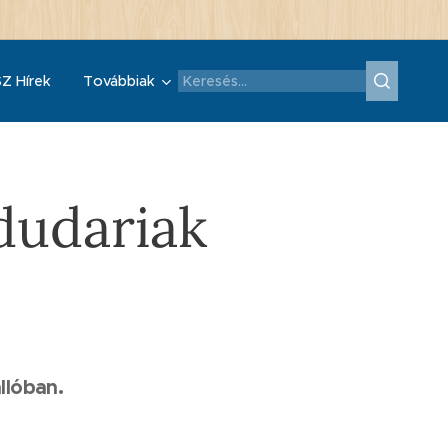
Z Hírek
Továbbiak
dudariak
llóban.