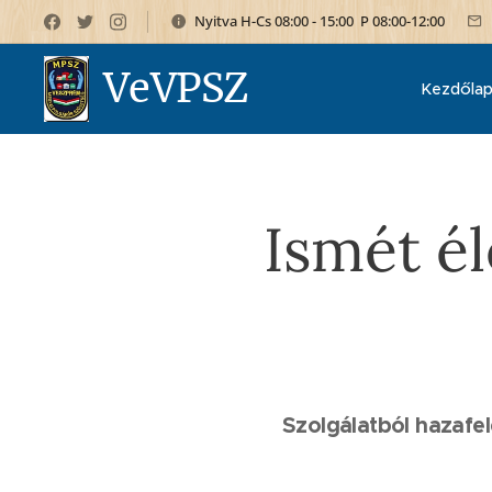
Nyitva H-Cs 08:00 - 15:00 P 08:00-12:00
VeVPSZ
Kezdőla
Ismét é
Szolgálatból hazafe