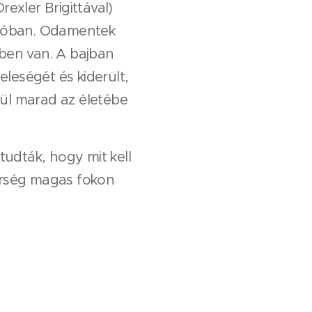
exler Brigittával)
állóban. Odamentek
yben van. A bajban
eleségét és kiderült,
ül marad az életébe
tudták, hogy mit kell
őrség magas fokon