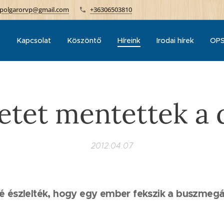
polgarorvp@gmail.com
+36306503810
p
Kapcsolat
Köszöntő
Híreink
Irodai hírek
OPS
letet mentettek a 
2012.04.07
lé észlelték, hogy egy ember fekszik a buszmegá