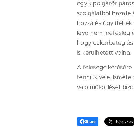
egyik polgárőr páros
szolgálatból hazafe
hozzá és úgy ítélté
lévő nem mellesleg ép
hogy cukorbeteg és 
is kerülhetett volna.
A felesége kérésére 
tenniük vele. Ismét
való működését bizon
Share