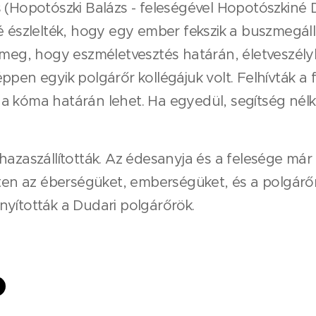
 (Hopotószki Balázs - feleségével Hopotószkiné Dr
lé észlelték, hogy egy ember fekszik a buszmeg
k meg, hogy eszméletvesztés határán, életveszél
pen egyik polgárőr kollégájuk volt. Felhívták a f
a kóma határán lehet. Ha egyedül, segítség nélk
hazaszállították. Az édesanyja és a felesége már 
elten az éberségüket, emberségüket, és a polgár
yították a Dudari polgárőrök.