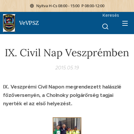
Nyitva H-Cs 08:00 - 15:00 P 08:00-12:00
Keresés
VeVPSZ
IX. Civil Nap Veszprémben
2015.05.19
IX. Veszprémi Civil Napon megrendezett halászlé
főzőversenyén, a Cholnoky polgárőrség tagjai
nyerték el az első helyezést.