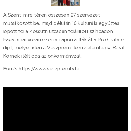
A Szent Imre téren összesen 27 szervezet
mutatkozott be, majd délután 16 kulturális együttes
lépett fel a Kossuth utcában felállított színpadon.
Hagyományosan ezen a napon adták át a Pro Civitate
díjat, melyet idén a Veszprémi Jeruzsálemhegyi Baráti
Körnek ítélt oda az önkormányzat.
Forrás:https://www.veszpremtv.hu