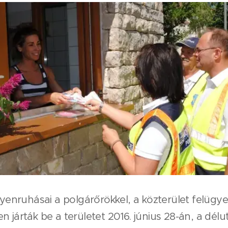
nruhásai a polgárőrökkel, a közterület felügyelő
 járták be a területet 2016. június 28-án, a dél