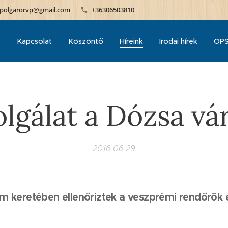
polgarorvp@gmail.com
+36306503810
p
Kapcsolat
Köszöntő
Híreink
Irodai hírek
OPS
olgálat a Dózsa v
2016.06.29
m keretében ellenőriztek a veszprémi rendőrök 