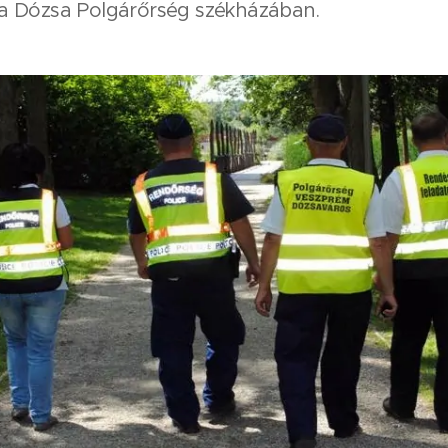
a Dózsa Polgárőrség székházában.