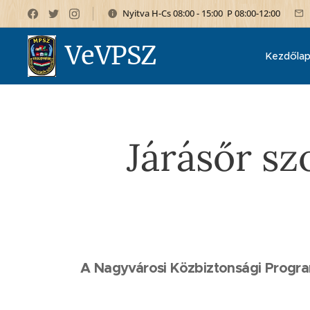
Nyitva H-Cs 08:00 - 15:00 P 08:00-12:00
VeVPSZ
Kezdőla
Járásőr sz
A Nagyvárosi Közbiztonsági Progra