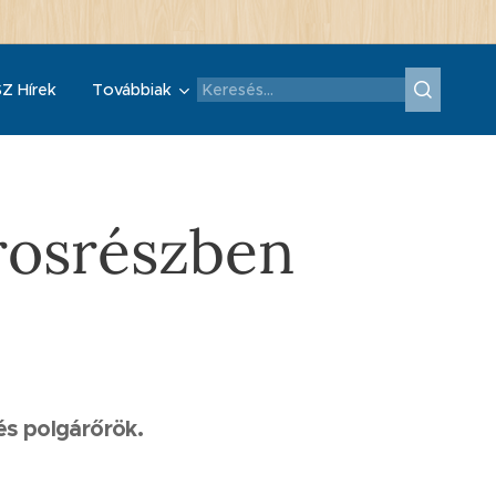
Z Hírek
Továbbiak
árosrészben
és polgárőrök.