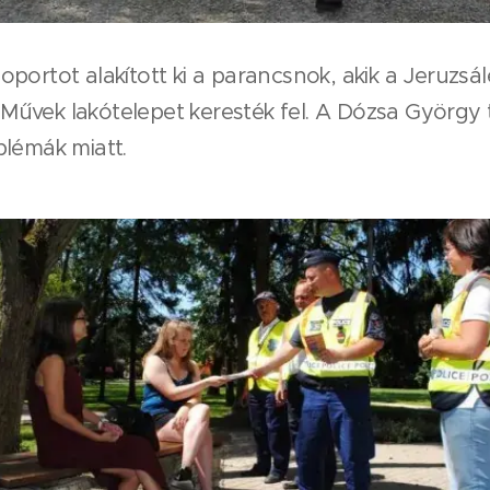
portot alakított ki a parancsnok, akik a Jeruzsá
űvek lakótelepet keresték fel. A Dózsa György t
blémák miatt.