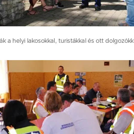
k a helyi lakosokkal, turistákkal és ott dolgozókka