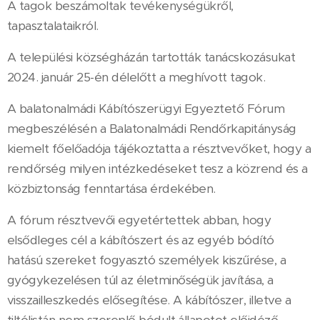
A tagok beszámoltak tevékenységükről,
tapasztalataikról.
A települési községházán tartották tanácskozásukat
2024. január 25-én délelőtt a meghívott tagok.
A balatonalmádi Kábítószerügyi Egyeztető Fórum
megbeszélésén a Balatonalmádi Rendőrkapitányság
kiemelt főelőadója tájékoztatta a résztvevőket, hogy a
rendőrség milyen intézkedéseket tesz a közrend és a
közbiztonság fenntartása érdekében.
A fórum résztvevői egyetértettek abban, hogy
elsődleges cél a kábítószert és az egyéb bódító
hatású szereket fogyasztó személyek kiszűrése, a
gyógykezelésen túl az életminőségük javítása, a
visszailleszkedés elősegítése. A kábítószer, illetve a