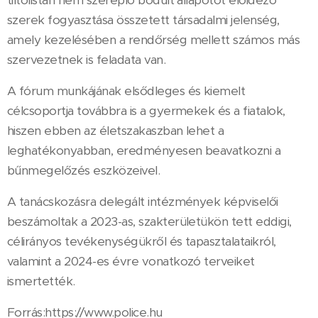
tiltólistán nem szereplő bódult állapotot előidéző
szerek fogyasztása összetett társadalmi jelenség,
amely kezelésében a rendőrség mellett számos más
szervezetnek is feladata van.
A fórum munkájának elsődleges és kiemelt
célcsoportja továbbra is a gyermekek és a fiatalok,
hiszen ebben az életszakaszban lehet a
leghatékonyabban, eredményesen beavatkozni a
bűnmegelőzés eszközeivel.
A tanácskozásra delegált intézmények képviselői
beszámoltak a 2023-as, szakterületükön tett eddigi,
célirányos tevékenységükről és tapasztalataikról,
valamint a 2024-es évre vonatkozó terveiket
ismertették.
Forrás:https://www.police.hu