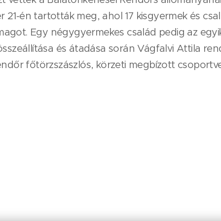
21-én tartották meg, ahol 17 kisgyermek és csalá
agot. Egy négygyermekes család pedig az egyik 
összeállítása és átadása során Vágfalvi Attila r
endőr főtörzszászlós, körzeti megbízott csoport