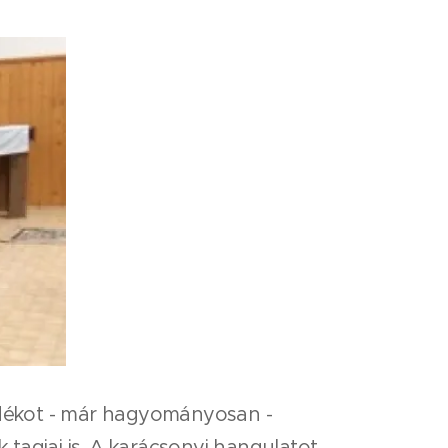
ndékot - már hagyományosan -
tagjai is. A karácsonyi hangulatot