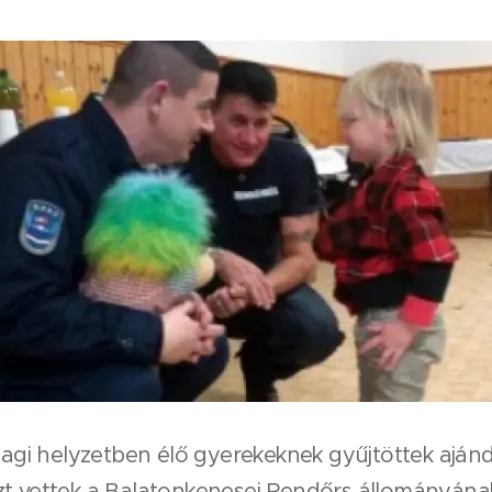
gi helyzetben élő gyerekeknek gyűjtöttek ajá
t vettek a Balatonkenesei Rendőrs állományának 