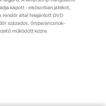
dja kapott - elsősorban játékot,
rendőr által felajánlott DVD
endőr százados, őrsparancsnok-
vezető működött közre.