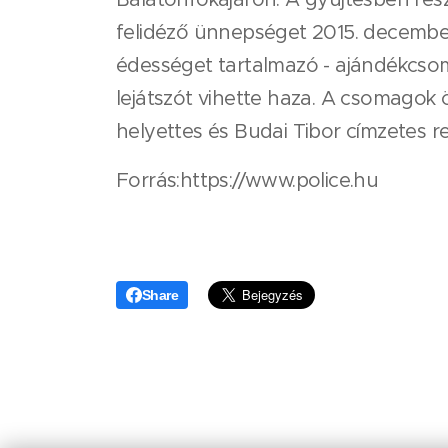
felidéző ünnepséget 2015. december 
édességet tartalmazó - ajándékcsom
lejátszót vihette haza. A csomagok 
helyettes és Budai Tibor címzetes r
Forrás:https://www.police.hu
Share