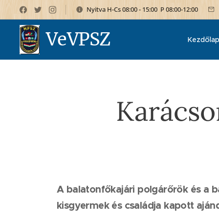
Nyitva H-Cs 08:00 - 15:00 P 08:00-12:00
VeVPSZ
Kezdőla
Karácso
A balatonfőkajári polgárőrök és a
kisgyermek és családja kapott aján