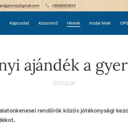
polgarorvp@gmail.com
+36306503810
p
Kapcsolat
Köszöntő
Híreink
Irodai hírek
OPS
nyi ajándék a gye
2015.12.26
 balatonkenesei rendőrök közös jótékonysági ke
dékot.