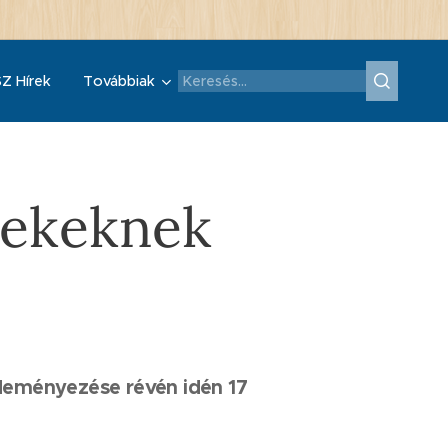
Z Hírek
Továbbiak
rekeknek
zdeményezése révén idén 17