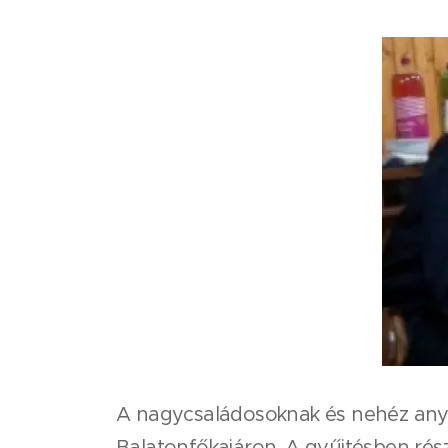
A nagycsaládosoknak és nehéz anya
Balatonfőkajáron. A gyűjtésben rész