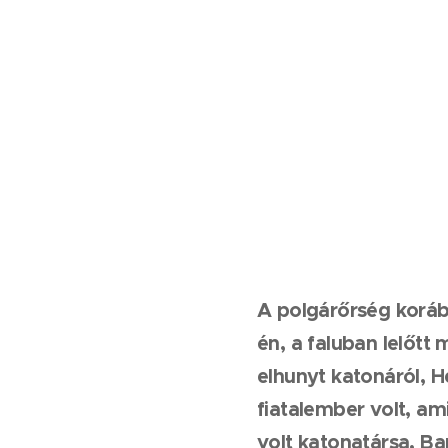
A polgárőrség korább
én, a faluban lelőtt
elhunyt katonáról, H
fiatalember volt, am
volt katonatársa, B