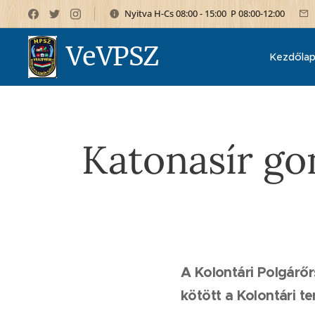
Nyitva H-Cs 08:00 - 15:00 P 08:00-12:00
VeVPSZ
Kezdőla
Katonasír go
A Kolontári Polgárő
kötött a Kolontári 