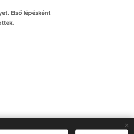
yet. Első lépésként
ttek.
va