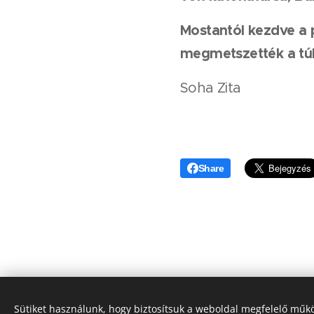
Mostantól kezdve a p
megmetszették a túl 
Soha Zita
Share
Sütiket használunk, hogy biztosítsuk a weboldal megfelelő műkö
©