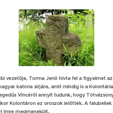
i vezetője, Torma Jenő hívta fel a figyelmet az
 magyar katona sírjára, amit mindig is a Kolontár
egedűs Vincéről annyit tudunk, hogy Tótvázsony
ikor Kolontáron az oroszok lelőtték. A falubeliek
ari Imre megmenekült.