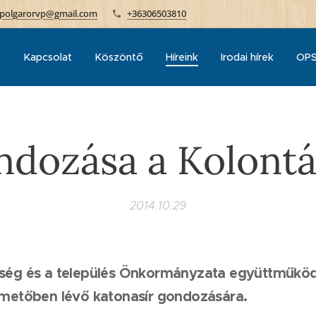
polgarorvp@gmail.com
+36306503810
p
Kapcsolat
Köszöntő
Híreink
Irodai hírek
OPS
ndozása a Kolont
2014.10.29
rség és a település Önkormányzata együttműkö
temetőben lévő katonasír gondozására.