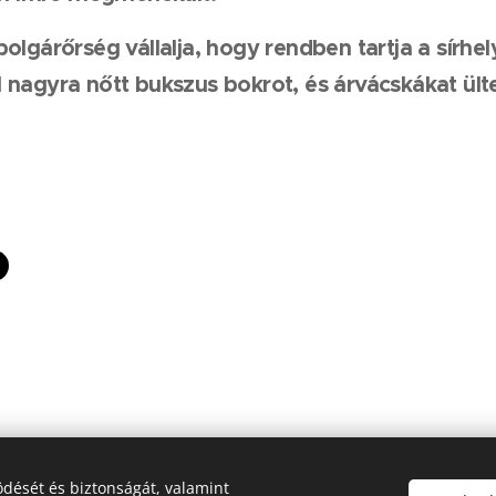
olgárőrség vállalja, hogy rendben tartja a sírhel
nagyra nőtt bukszus bokrot, és árvácskákat ülte
dését és biztonságát, valamint
 2022 Veszprém Megyei Polgárőrségek Szövetsége - Minden jog fenntart