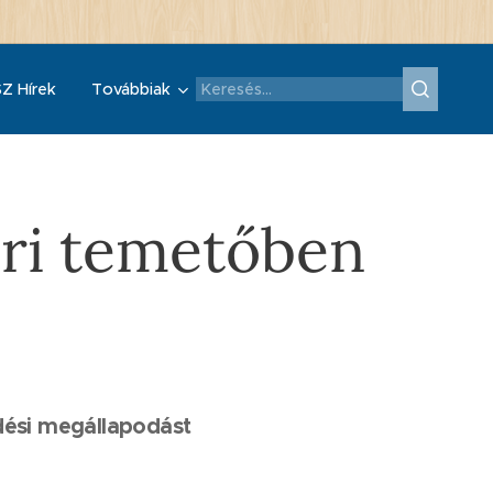
Z Hírek
Továbbiak
ári temetőben
dési megállapodást