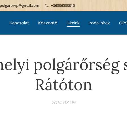
polgarorvp@gmail.com
+36306503810
p
Kapcsolat
Köszöntő
Híreink
Irodai hírek
OPS
helyi polgárőrség 
Rátóton
2014.08.09