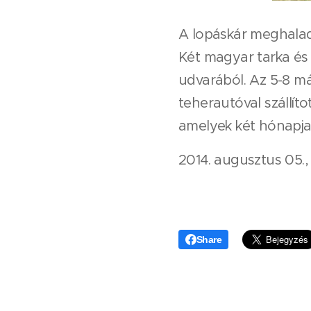
A lopáskár meghaladj
Két magyar tarka és 
udvarából. Az 5-8 máz
teherautóval szállít
amelyek két hónapja e
2014. augusztus 05., 
Share