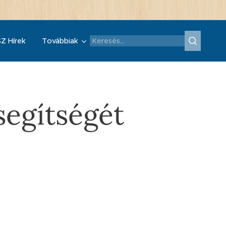
Z Hírek
Továbbiak
segítségét