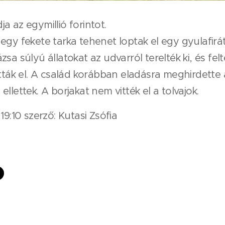
a az egymillió forintot.
egy fekete tarka tehenet loptak el egy gyulafirá
sa súlyú állatokat az udvarról terelték ki, és fel
ották el. A család korábban eladásra meghirdette
llettek. A borjakat nem vitték el a tolvajok.
19:10 szerző: Kutasi Zsófia