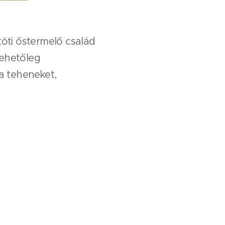
tóti őstermelő család
tehetőleg
 a teheneket,