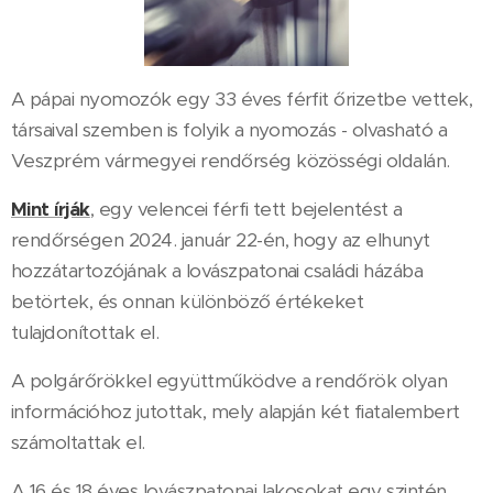
A pápai nyomozók egy 33 éves férfit őrizetbe vettek,
társaival szemben is folyik a nyomozás - olvasható a
Veszprém vármegyei rendőrség közösségi oldalán.
Mint írják
, egy velencei férfi tett bejelentést a
rendőrségen 2024. január 22-én, hogy az elhunyt
hozzátartozójának a lovászpatonai családi házába
betörtek, és onnan különböző értékeket
tulajdonítottak el.
A polgárőrökkel együttműködve a rendőrök olyan
információhoz jutottak, mely alapján két fiatalembert
számoltattak el.
A 16 és 18 éves lovászpatonai lakosokat egy szintén