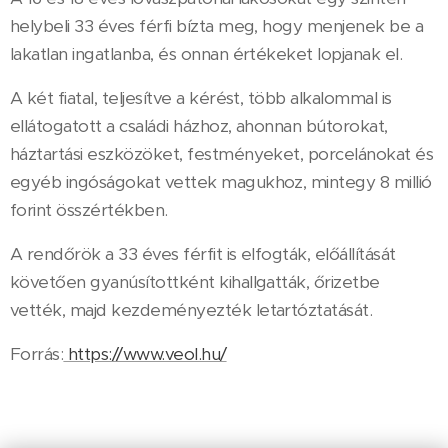
helybeli 33 éves férfi bízta meg, hogy menjenek be a
lakatlan ingatlanba, és onnan értékeket lopjanak el.
A két fiatal, teljesítve a kérést, több alkalommal is
ellátogatott a családi házhoz, ahonnan bútorokat,
háztartási eszközöket, festményeket, porcelánokat és
egyéb ingóságokat vettek magukhoz, mintegy 8 millió
forint összértékben.
A rendőrök a 33 éves férfit is elfogták, előállítását
követően gyanúsítottként kihallgatták, őrizetbe
vették, majd kezdeményezték letartóztatását.
Forrás:
https://www.veol.hu/