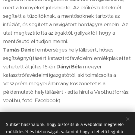
mert a környéket jól ismerte. Az előkészületeknél
segített a tűzoltóknak, a mentősöknek tartotta az
infúziót, és segített a navigátort hordágyra emelni. Az
utat megtisztította az ágaktól, gallyaktól, hogy a
mentőautó el tudjon menni.
Tamás Dániel
emberséges helytállásért, hősies
segítségnyújtásért katasztrófavédelmi emlékplakettet
vehetett át július 15-én
Dányi Béla
megyei
katasztrófavédelmi igazgatótól, aki tolmácsolta a
Veszprém megyei állomány köszönetét is a
példamutató helytállásért - adta hírül a Veol.hu.(forrás:
veol.hu, fotó: Facebook)
Share
Sütiket használunk, hogy biztosítsuk a weboldal megfelelő
működését és biztonságát, valamint hogy a lehető legjobb