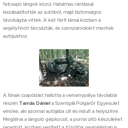
felcsapó lángok közül. Hatalmas rántással
kiszabadították az autóból, majd biztonságos
távolságba vitték. A két férfi társai közben a
segélyhívót tárcsázták, és szerszámokért mentek
autójukhoz.
A fának csapódást hallotta a versenypálya távolabbi
részén
Tamás Dániel
a Szentgáli Polgárőr Egyesület
elnöke, aki azonnal autójába ült és indult a helyszínre.
Meglátva a lángoló gépkocsit, a porral oltó készüléket
ragadott, közben segített a tűzoltók navigálásban is,