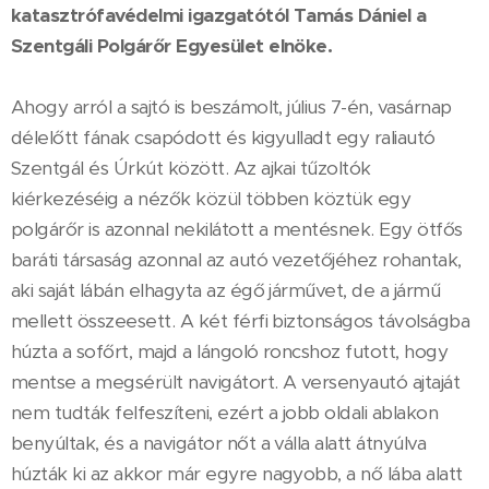
katasztrófavédelmi igazgatótól Tamás Dániel a
Szentgáli Polgárőr Egyesület elnöke.
Ahogy arról a sajtó is beszámolt, július 7-én, vasárnap
délelőtt fának csapódott és kigyulladt egy raliautó
Szentgál és Úrkút között. Az ajkai tűzoltók
kiérkezéséig a nézők közül többen köztük egy
polgárőr is azonnal nekilátott a mentésnek. Egy ötfős
baráti társaság azonnal az autó vezetőjéhez rohantak,
aki saját lábán elhagyta az égő járművet, de a jármű
mellett összeesett. A két férfi biztonságos távolságba
húzta a sofőrt, majd a lángoló roncshoz futott, hogy
mentse a megsérült navigátort. A versenyautó ajtaját
nem tudták felfeszíteni, ezért a jobb oldali ablakon
benyúltak, és a navigátor nőt a válla alatt átnyúlva
húzták ki az akkor már egyre nagyobb, a nő lába alatt