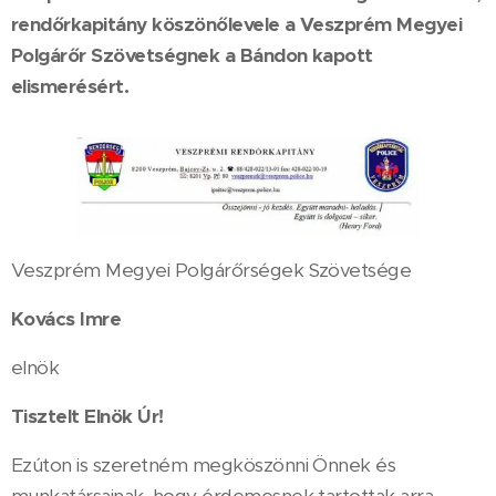
rendőrkapitány köszönőlevele a Veszprém Megyei
Polgárőr Szövetségnek a Bándon kapott
elismerésért.
Veszprém Megyei Polgárőrségek Szövetsége
Kovács Imre
elnök
Tisztelt Elnök Úr!
Ezúton is szeretném megköszönni Önnek és
munkatársainak, hogy érdemesnek tartottak arra,