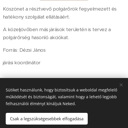
Köszönet a résztvevő polgárőrök fegyelmezett és
hatékony szolgálat ellátásáért.
A közeljövőben más járások területén is tervez a
polgárőrség hasonló akciókat.
Forrás: Dézsi János
járási koordinátor
Share
Sütiket használunk, hogy biztosítsuk a weboldal megfelelő
működését és biztonságát, valamint hogy a lehető legjobb
felhasználói élményt kínáljuk Neked.
Csak a legszükségesebbek elfogadása
© 2022 Veszprém Megyei Polgárőrségek Szövetsége - Minden jog