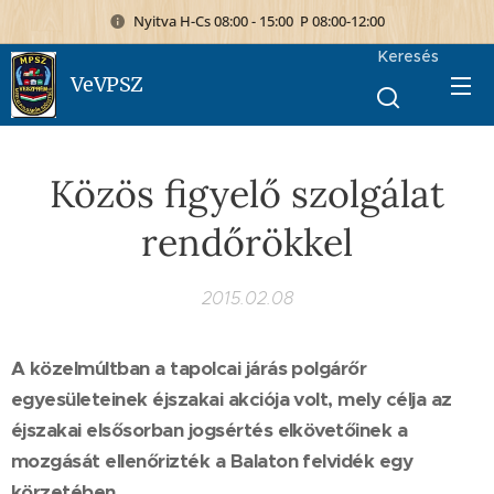
Nyitva H-Cs 08:00 - 15:00 P 08:00-12:00
Keresés
VeVPSZ
Közös figyelő szolgálat
rendőrökkel
2015.02.08
A közelmúltban a tapolcai járás polgárőr
egyesületeinek éjszakai akciója volt, mely célja az
éjszakai elsősorban jogsértés elkövetőinek a
mozgását ellenőrizték a Balaton felvidék egy
körzetében.