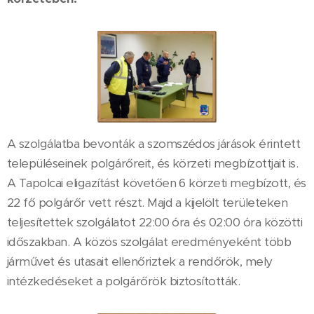
A szolgálatba bevonták a szomszédos járások érintett
településeinek polgárőreit, és körzeti megbízottjait is.
A Tapolcai eligazítást követően 6 körzeti megbízott, és
22 fő polgárőr vett részt. Majd a kijelölt területeken
teljesítettek szolgálatot 22:00 óra és 02:00 óra közötti
időszakban. A közös szolgálat eredményeként több
járművet és utasait ellenőriztek a rendőrök, mely
intézkedéseket a polgárőrök biztosították.