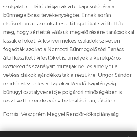
szolgálatot ellátó diákjainak a bekapcsolódása a
bűnmegelőzési tevékenységbe. Ennek során
elsősorban az árusokat és a látogatókat szólították
meg, hogy sértetté válásuk megelőzésére tanácsokkal
lássák el őket. A kisgyermekes családok szívesen
fogadták azokat a Nemzeti Bűnmegelőzési Tanács
által készített kifestőket is, amelyek a kerékpáros
közlekedés szabályait mutatják be, és amelyet a
vetésis diákok ajándékoztak a részükre. Ungor Sándor
rendőr alezredes a Tapolcai Rendőrkapitányság
bűnügyi osztályvezetője polgárőri minőségében is
részt vett a rendezvény biztosításában, lóháton.
Forrás: Veszprém Megyei Rendőr-főkapitányság