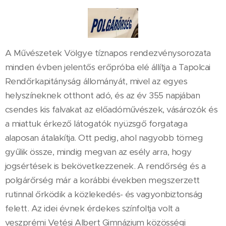
A Művészetek Völgye tíznapos rendezvénysorozata
minden évben jelentős erőpróba elé állítja a Tapolcai
Rendőrkapitányság állományát, mivel az egyes
helyszíneknek otthont adó, és az év 355 napjában
csendes kis falvakat az előadóművészek, vásározók és
a miattuk érkező látogatók nyüzsgő forgataga
alaposan átalakítja. Ott pedig, ahol nagyobb tömeg
gyűlik össze, mindig megvan az esély arra, hogy
jogsértések is bekövetkezzenek. A rendőrség és a
polgárőrség már a korábbi években megszerzett
rutinnal őrködik a közlekedés- és vagyonbiztonság
felett. Az idei évnek érdekes színfoltja volt a
veszprémi Vetési Albert Gimnázium közösségi