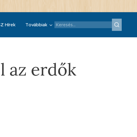
Z Hírek
Továbbiak
 az erdők