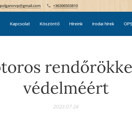
polgarorvp@gmail.com
+36306503810
p
Kapcsolat
Köszöntő
Híreink
Irodai hírek
OPS
toros rendőrökkel
védelméért
2023.07.24