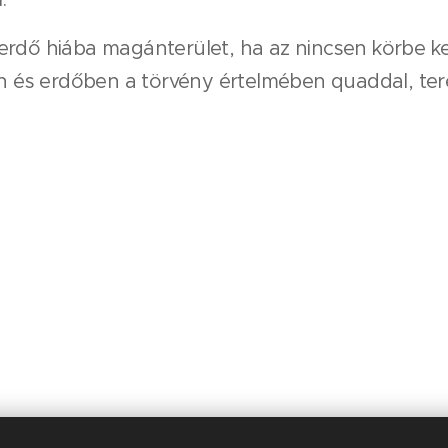
rdő hiába magánterület, ha az nincsen körbe ker
kon és erdőben a törvény értelmében quaddal, te