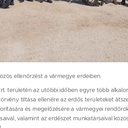
közös ellenőrzést a vármegye erdeiben.
. területén az utóbbi időben egyre több alkal
örvény tiltása ellenére az erdős területeket átsze
orítására és megelőzésére a vármegyei rendőrök 
ival, valamint az erdészet munkatársaival közös
.