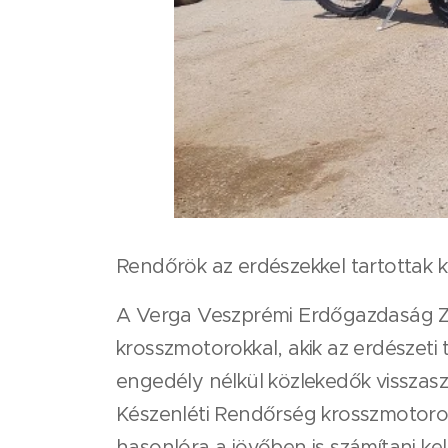
Rendőrök az erdészekkel tartottak 
A Verga Veszprémi Erdőgazdaság Zrt
krosszmotorokkal, akik az erdészeti t
engedély nélkül közlekedők visszasz
Készenléti Rendőrség krosszmotorosa
hasonlóra a jövőben is számítani kell