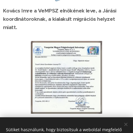
Kovács Imre a VeMPSZ elnökének leve, a Járási
koordinátoroknak, a kialakult migrációs helyzet
miatt.
Share
Sütiket használunk, hogy biztosítsuk a weboldal megfelelő