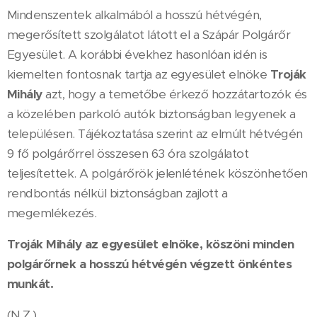
Mindenszentek alkalmából a hosszú hétvégén,
megerősített szolgálatot látott el a Szápár Polgárőr
Egyesület. A korábbi évekhez hasonlóan idén is
kiemelten fontosnak tartja az egyesület elnöke
Troják
Mihály
azt, hogy a temetőbe érkező hozzátartozók és
a közelében parkoló autók biztonságban legyenek a
településen. Tájékoztatása szerint az elmúlt hétvégén
9 fő polgárőrrel összesen 63 óra szolgálatot
teljesítettek. A polgárőrök jelenlétének köszönhetően
rendbontás nélkül biztonságban zajlott a
megemlékezés.
Troják Mihály az egyesület elnöke, köszöni minden
polgárőrnek a hosszú hétvégén végzett önkéntes
munkát.
(N.Z.)