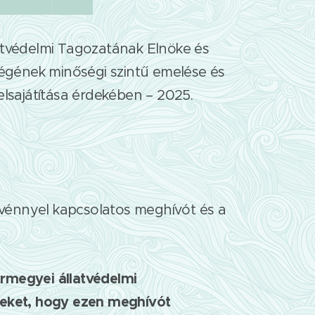
atvédelmi Tagozatának Elnöke és
égének minőségi szintű emelése és
elsajátítása érdekében – 2025.
vénnyel kapcsolatos meghívót és a
ármegyei állatvédelmi
tteket, hogy ezen meghívót