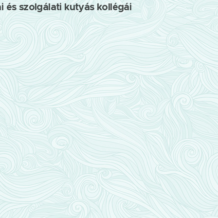
 és szolgálati kutyás kollégái