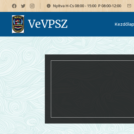
Nyitva H-Cs 08:00 - 15:00 P 08:00-12:00
VeVPSZ
Kezdőla