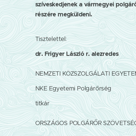
szíveskedjenek a vármegyei polgárőr
részére megküldeni.
Tisztelettel:
dr. Frigyer László r. alezredes
NEMZETI KÖZSZOLGÁLATI EGYETE
NKE Egyetemi Polgárőrség
titkár
ORSZÁGOS POLGÁRŐR SZÖVETSÉ