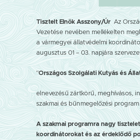
Tisztelt Elnök Asszony/Úr
Az Orszá
Vezetése nevében mellékelten megk
a vármegyei állatvédelmi koordináto
augusztus 01 – 03. napjára szerveze
Országos Szolgálati Kutyás és Áll
"
elnevezésű zártkörű, meghívásos, i
szakmai és bűnmegelőzési programm
A szakmai programra nagy tisztelet
koordinátorokat és az érdeklődő po