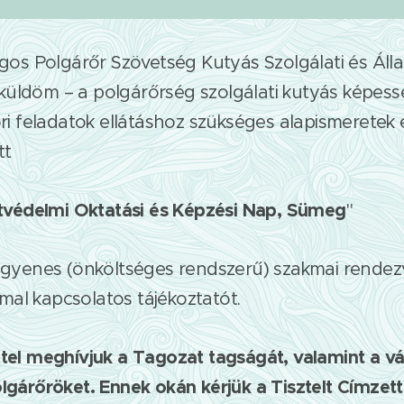
gos Polgárőr Szövetség Kutyás Szolgálati és Áll
üldöm – a polgárőrség szolgálati kutyás képess
ri feladatok ellátáshoz szükséges alapismeretek 
tt
atvédelmi Oktatási és Képzési Nap, Sümeg
"
ngyenes (önköltséges rendszerű) szakmai rendez
al kapcsolatos tájékoztatót.
tel meghívjuk a Tagozat tagságát, valamint a v
lgárőröket. Ennek okán kérjük a Tisztelt Címze