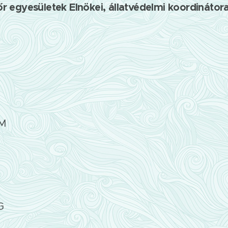
 egyesületek Elnökei, állatvédelmi koordinátorai
M
G