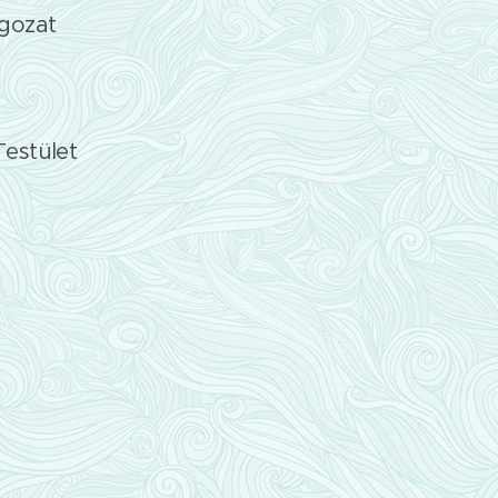
agozat
Testület