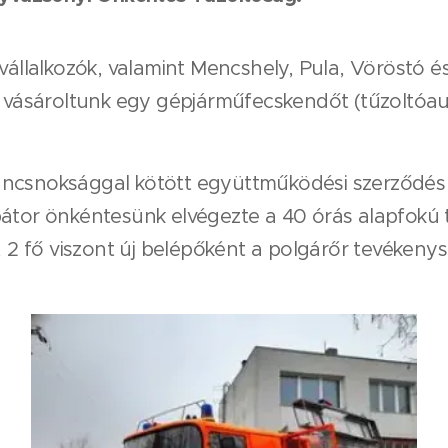
 vállalkozók, valamint Mencshely, Pula, Vöröstó
ásároltunk egy gépjárműfecskendőt (tűzoltóaut
ancsnoksággal kötött együttműködési szerződé
bátor önkéntesünk elvégezte a 40 órás alapfokú
 2 fő viszont új belépőként a polgárőr tevékenység