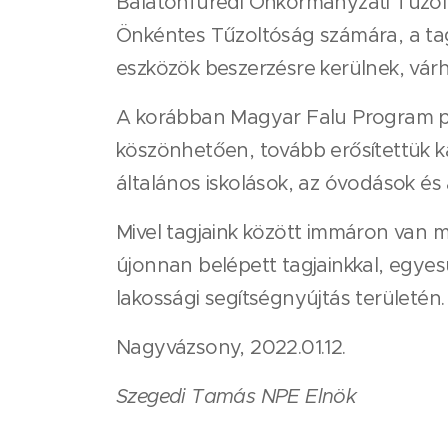
Balatonfüredi Önkormányzati Tűzolt
Önkéntes Tűzoltóság számára, a tago
eszközök beszerzésre kerülnek, vár
A korábban Magyar Falu Program pá
köszönhetően, tovább erősítettük ka
általános iskolások, az óvodások és 
Mivel tagjaink között immáron van me
újonnan belépett tagjainkkal, egyes
lakossági segítségnyújtás területén.
Nagyvázsony, 2022.01.12.
Szegedi Tamás NPE Elnök