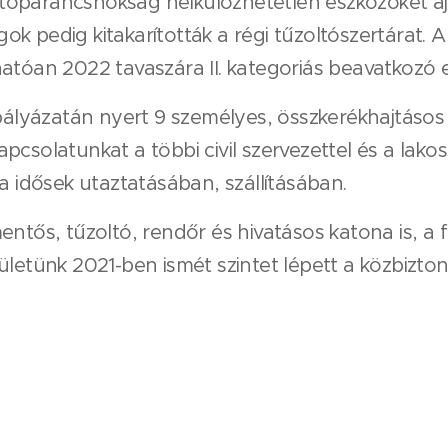
óparancsnokság nélkülözhetetlen eszközöket ajá
k pedig kitakarították a régi tűzoltószertárat.
hatóan 2022 tavaszára II. kategoriás beavatkozó
lyázatán nyert 9 személyes, összkerékhajtásos
pcsolatunkat a többi civil szervezettel és a lak
a idősek utaztatásában, szállításában.
ntős, tűzoltó, rendőr és hivatásos katona is, a fe
ületünk 2021-ben ismét szintet lépett a közbizto