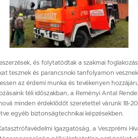
eszerzések, és folytatódtak a szakmai foglakozá
gákat tesznek és parancsnoki tanfolyamon veszne
sen az érdemi munka és tevékenyen hozzájáru
kozásaink téli időszakban, a Reményi Antal Ren
á minden érdeklődőt szeretettel várunk 18-20 órá
lletve egyéb biztonságtechnikai képzésekben.
asztrófavédelmi Igazgatóság, a Veszprémi Hiv