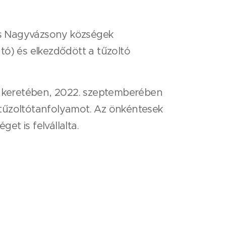
 és Nagyvázsony községek
ó) és elkezdődött a tűzoltó
s keretében, 2022. szeptemberében
 tűzoltótanfolyamot. Az önkéntesek
et is felvállalta.