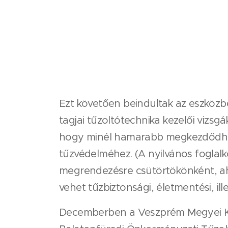
Ezt követően beindultak az eszközb
tagjai tűzoltótechnika kezelői vizs
hogy minél hamarabb megkezdődhes
tűzvédelméhez. (A nyilvános foglal
megrendezésre csütörtökönként, ahov
vehet tűzbiztonsági, életmentési, i
Decemberben a Veszprém Megyei Kat