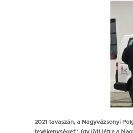
2021 tavaszán, a Nagyvázsonyi Polg
tevékenységet", így jött létre a N