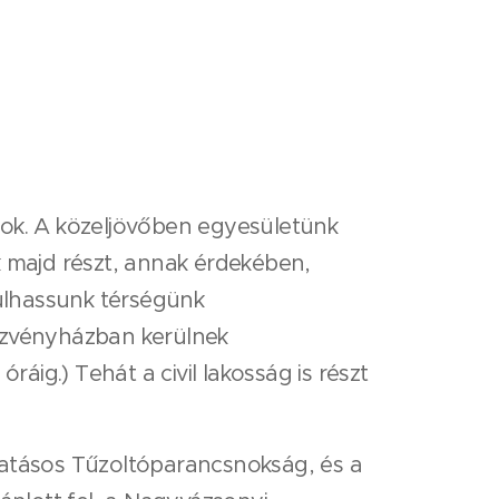
sok. A közeljövőben egyesületünk
k majd részt, annak érdekében,
lhassunk térségünk
dezvényházban kerülnek
ig.) Tehát a civil lakosság is részt
atásos Tűzoltóparancsnokság, és a