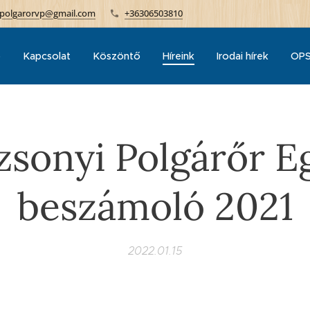
polgarorvp@gmail.com
+36306503810
p
Kapcsolat
Köszöntő
Híreink
Irodai hírek
OPS
sonyi Polgárőr E
beszámoló 2021
2022.01.15