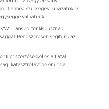
nlott fel, a Nagyvázsonyi
 Amint a még szükséges ruházatok és
 egységgé válhatunk.
 VW Transporter kisbusznak
ossággal: Rendszeresen segítünk az
nti beszerzésekkel és a fiatal
nság, katasztrófavédelem és a