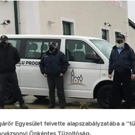
árőr Egyesület felvette alapszabályzatába a "tű
agyvázsonyi Önkéntes Tűzoltóság.