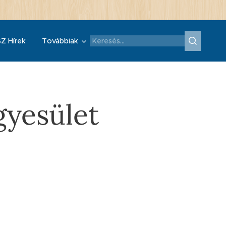
Z Hírek
Továbbiak
gyesület