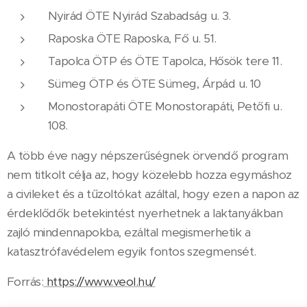
Nyirád ÖTE Nyirád Szabadság u. 3.
Raposka ÖTE Raposka, Fő u. 51.
Tapolca ÖTP és ÖTE Tapolca, Hősök tere 11.
Sümeg ÖTP és ÖTE Sümeg, Árpád u. 10
Monostorapáti ÖTE Monostorapáti, Petőfi u.
108.
A több éve nagy népszerűségnek örvendő program
nem titkolt célja az, hogy közelebb hozza egymáshoz
a civileket és a tűzoltókat azáltal, hogy ezen a napon az
érdeklődők betekintést nyerhetnek a laktanyákban
zajló mindennapokba, ezáltal megismerhetik a
katasztrófavédelem egyik fontos szegmensét.
Forrás:
https://www.veol.hu/