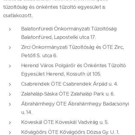
tűzoltóság és önkéntes tűzoltó egyesület is
csatlakozott.
Balatonfüredi Önkormányzati Tűzoltóság
Balatonfüred, Lapostelki utca 17.
Zirci Önkormányzati Tűzoltóság és ÖTE Zirc,
Petőfi S. utca 6.
Herend Város Polgárőr és Önkéntes Tűzoltó
Egyesület Herend, Kossuth út 105.
Csabrendek ÖTE Csabrendek Árpád u. 4.
Zalahaláp-Sáska ÖTE Zalahaláp Park u. 6.
Ábrahámhegy ÖTE Ábrahámhegy Badacsonyi
u. 14.
Köveskál ÖTE Köveskál Vadvirág u. 5.
Kővágóőrs ÖTE Kővágóőrs Dózsa Gy. U. 1.