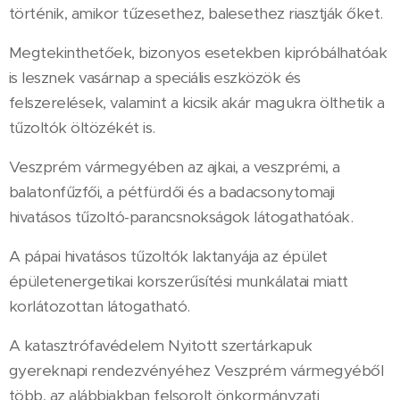
történik, amikor tűzesethez, balesethez riasztják őket.
Megtekinthetőek, bizonyos esetekben kipróbálhatóak
is lesznek vasárnap a speciális eszközök és
felszerelések, valamint a kicsik akár magukra ölthetik a
tűzoltók öltözékét is.
Veszprém vármegyében az ajkai, a veszprémi, a
balatonfűzfői, a pétfürdői és a badacsonytomaji
hivatásos tűzoltó-parancsnokságok látogathatóak.
A pápai hivatásos tűzoltók laktanyája az épület
épületenergetikai korszerűsítési munkálatai miatt
korlátozottan látogatható.
A katasztrófavédelem Nyitott szertárkapuk
gyereknapi rendezvényéhez Veszprém vármegyéből
több, az alábbiakban felsorolt önkormányzati