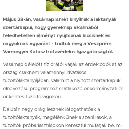
Május 28-án, vasárnap ismét kinyílnak a laktanyák
szertárkapui, hogy gyereknap alkalmából
feledhetetlen élményt nyújtsanak kicsiknek és
nagyoknak egyaránt - tudtuk meg a Veszprém
Vármegyei Katasztrófavédelmi Igazgatóságtól.
Vasárnap délelőtt tíz órától várják az érdeklődőket az
ország csaknem valamennyi hivatásos
tűzoltólaktanyájában, valamint a Nyitott szertárkapuk
elnevezésű programhoz csatlakozó önkormányzati és
önkéntes tűzoltóságokon.
Délután négy óráig lesznek látogathatóak a
tűzoltólaktanyák, megélénkülnek a szerállások, a
tűzoltók próbariasztásokon keresztül mutatják be, mi